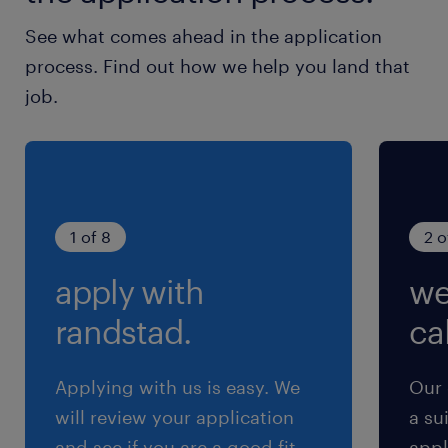
【歓迎】
See what comes ahead in the application
＜技術系職種をご希望の方＞
process. Find out how we help you land that
・開発経験
job.
・マネジメント経験
＜管理部門系、マーケティング・営業系、生産・
物流系職種をご希望の方＞
・マネジメント経験
1 of 8
2 o
・PCスキル（Excel：VBA マクロ使用。Excelを
apply with
we
使用しての業務効率化に取り組んだご経験 等）
randstad.
cal
保険
健康保険 厚生年金保険 雇用保険,労災保険
Applying with us is easy. We
Our 
will review your application
a su
待遇・福利厚生
and see if you are a good fit
appl