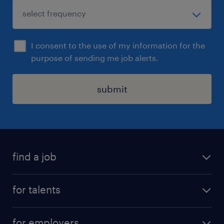
I consent to the use of my information for the
purpose of sending me job alerts.
submit
find a job
all jobs
for talents
career advice
operational career
careers at Randstad
for employers