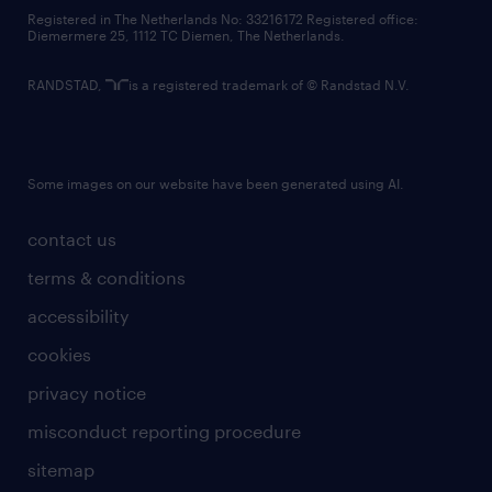
contact us
Registered in The Netherlands No: 33216172 Registered office:
Diemermere 25, 1112 TC Diemen, The Netherlands.
RANDSTAD,
is a registered trademark of © Randstad N.V.
Some images on our website have been generated using AI.
contact us
terms & conditions
accessibility
cookies
privacy notice
misconduct reporting procedure
sitemap