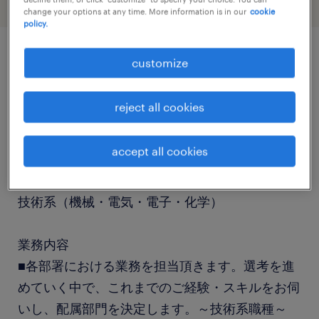
change your options at any time. More information is in our
cookie
policy.
customize
job details
reject all cookies
社名
社名非公開
accept all cookies
職種
技術系（機械・電気・電子・化学）
業務内容
■各部署における業務を担当頂きます。選考を進
めていく中で、これまでのご経験・スキルをお伺
いし、配属部門を決定します。～技術系職種～