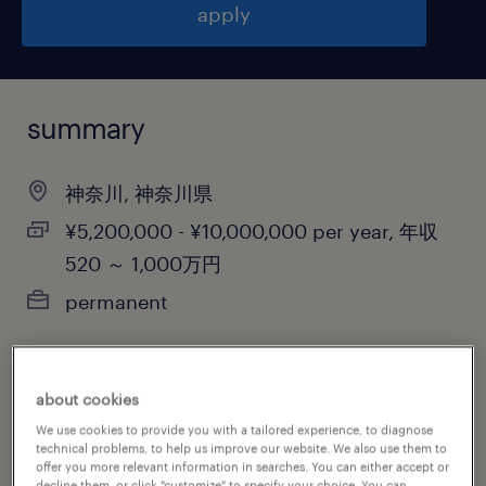
apply
summary
神奈川, 神奈川県
¥5,200,000 - ¥10,000,000 per year, 年収
520 ～ 1,000万円
permanent
about cookies
job category
We use cookies to provide you with a tailored experience, to diagnose
manufacturing & production
technical problems, to help us improve our website. We also use them to
offer you more relevant information in searches. You can either accept or
decline them, or click "customize" to specify your choice. You can