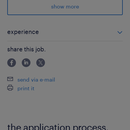
求められる経験
show more
【必須】
＜技術系職種をご希望の方＞
・上記職務内容のご経験
experience
・高等学校、高等専門学校、大学で関連分野を学
【必須】 ＜技術系職種をご希望の方＞ ・上記職務内容
んだ方。
share this job.
のご経験 ・高等学校、高等専門学校、大学で関連分野
（未経験の方でもご相談可能ですので、まずはご
を学んだ方。 （未経験の方でもご相談可能ですので、
応募ください。）
まずはご応募ください。） ＜管理部門系、マーケ
send via e-mail
＜管理部門系、マーケティング・営業系、生産・
print it
物流系職種をご希望の方＞
・上記職務内容のご経験
・PCスキル（Excel：SUMやIFなど関数使用、
Word：ビジネス文書作成）
the application process.