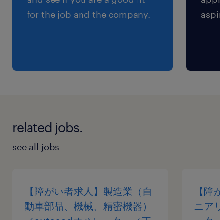
退職金・年金制度【確定拠出年金（DC）、退職
for the job and the company.
aspi
一時金】 / 財形貯蓄制度 / 持株会 / 各種クラブ活
動 / 社員研修制度等
休日休暇
土曜日 日曜日 祝日
年間休日126日、年末年始休暇、有給（初年度6
～17日、最大24日）、慶弔特別休暇、育児休暇、
related jobs.
介護休暇、個人別休日、産前産後休暇（産前8週
間・産後8週間取得可）
see all jobs
給与
年収520 ～ 1,000万円
【障がい者求人】製造業（自
【障
動車部品、機械、精密機器）
ニア
賞与