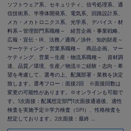
ソフトウェア系、セキュリティ、信号処理系、通
信技術系、半導体開発系、電気系、回路設計系、
メカ・メカトロニクス系、光学系、デバイス・材
料系～管理部門系職種～ 経営企画・事業戦略、
広報・宣伝・IR、法務／通商／渉外、知的財産～
マーケティング・営業系職種～ 商品企画、マー
ケティング、営業～生産・物流系職種～ 資材調
達、品質／環境、生産／物流※ご経験・志向・希
望を考慮して、選考の上、配属部署・業務を決定
致します。選考フロー：面接2回 ※面接回数は
変更の可能性があります。※オンラインも可能で
す。1次面接：配属想定部門1次面接通過後、適性
検査を実施予定※学力検査（SPI）、性格検査を
想定しております。2次面接：最終
...