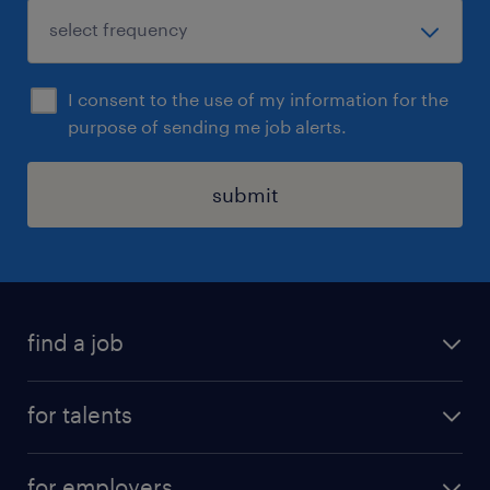
I consent to the use of my information for the
purpose of sending me job alerts.
submit
find a job
all jobs
for talents
career advice
operational career
careers at Randstad
for employers