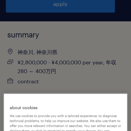
apply
summary
神奈川, 神奈川県
¥2,800,000 - ¥4,000,000 per year, 年収
280 ～ 400万円
contract
about cookies
job category
We use cookies to provide you with a tailored experience, to diagnose
other
technical problems, to help us improve our website. We also use them to
offer you more relevant information in searches. You can either accept or
decline them, or click "customize" to specify your choice. You can