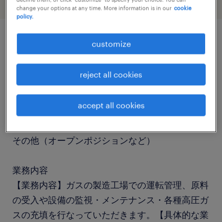
change your options at any time. More information is in our
cookie
policy.
customize
job details
reject all cookies
社名
社名非公開
accept all cookies
職種
その他（オープンポジションなど）
業務内容
【業務内容】ガスの製造工場での運転管理、原料
の受入や設備の監視・メンテナンス・各種高圧ガ
スの充填を行なっていただきます。【具体的な業