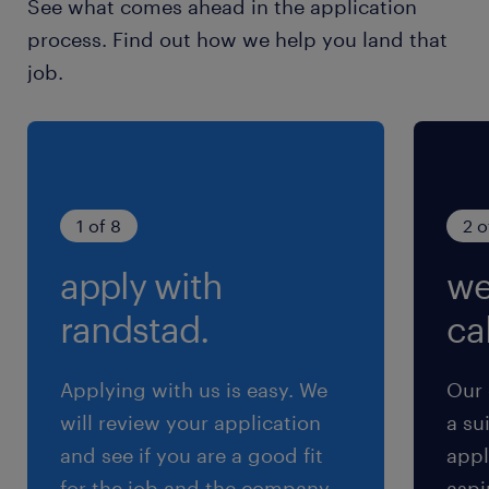
See what comes ahead in the application
給与
process. Find out how we help you land that
年収280 ～ 400万円
job.
賞与
年2回（6月・12月）
雇用期間
期間の定めなし
1 of 8
2 o
apply with
we
randstad.
cal
Applying with us is easy. We
Our 
will review your application
a su
and see if you are a good fit
appl
for the job and the company.
aspi