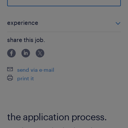
健康保険 厚生年金保険 雇用保険,雇用保険
待遇・福利厚生
experience
正社員登用制度あり
【歓迎要件】 クレーン、フォークリフト、玉掛け、高
財形貯蓄制度、従業員持株制度、各種クラブ活
share this job.
圧ガス製造保安責任者、危険物取扱者資格をお持ちの
動、社宅（借上）寮制度、資格取得助成制度 ほ
方
か
労働組合あり、育児・介護休業取得実績あり
send via e-mail
給与締切日：毎月10日、給与支払日：毎月24日
print it
休日休暇
日曜日,祝日
年間休日：123日、企業カレンダーあり、年末年
the application process.
始休暇、夏季休暇（5日）、慶弔休暇