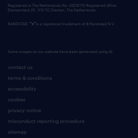
contact us
Registered in The Netherlands No: 33216172 Registered office:
Diemermere 25, 1112 TC Diemen, The Netherlands.
RANDSTAD,
is a registered trademark of © Randstad N.V.
Some images on our website have been generated using AI.
contact us
terms & conditions
accessibility
cookies
privacy notice
misconduct reporting procedure
sitemap