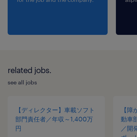
related jobs.
see all jobs
【ディレクター】車載ソフト
【障
部門責任者／年収～1,400万
動車
円
／開