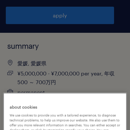
apply
summary
愛媛, 愛媛県
¥5,000,000 - ¥7,000,000 per year, 年収
500 ～ 700万円
permanent
about cookies
We use cookies to provide you with a tailored experience, to diagnose
job category
technical problems, to help us improve our website. We also use them to
offer you more relevant information in searches. You can either accept or
administrative & support services