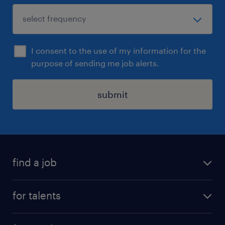
I consent to the use of my information for the
purpose of sending me job alerts.
submit
find a job
all jobs
for talents
career advice
operational career
careers at Randstad