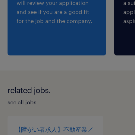
雇用期間
will review your application
a su
期間の定めなし
and see if you are a good fit
appl
for the job and the company.
aspi
related jobs.
see all jobs
【障がい者求人】不動産業／