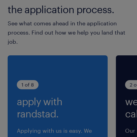
the application process.
ます。
See what comes ahead in the application
休日休暇
process. Find out how we help you land that
土曜日 日曜日 祝日
job.
年次有給休暇：10日（4～9月末入社：10日付
与、10月～3月末入社：5日付与） 、年末年始休
暇、夏季休暇、慶弔休暇、家族の看護休暇、ボラ
ンティア休暇など
1 of 8
2 o
給与
apply with
we
年収500 ～ 700万円
randstad.
cal
賞与
有り（年間1回）
Applying with us is easy. We
Our 