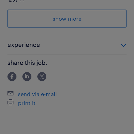
【歓迎要件】
事務職の経験がある方
show more
保険
健康保険,厚生年金保険,雇用保険,労災保険
experience
【必須要件】 Excel、Word、PowerPointの基本操作が
待遇・福利厚生
share this job.
出来る方 コミュニケーションを取りながら業務を遂行
制度／持家割引、従業員持株会、団体扱傷害保
できる方 【歓迎要件】 事務職の経験がある方
険、従業員持投資口会、グループ保険
［正社員のみ］退職金、企業年金基金（DB）、
send via e-mail
確定拠出年金（DC）
print it
福利厚生参考
URL⇒https://www.daiwahouse.co.jp/recruit/w
elfare/
※雇用形態により一部適用外となるものがござい