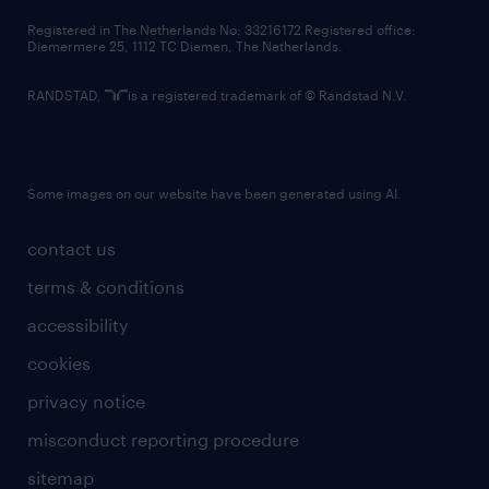
contact us
Registered in The Netherlands No: 33216172 Registered office:
Diemermere 25, 1112 TC Diemen, The Netherlands.
RANDSTAD,
is a registered trademark of © Randstad N.V.
Some images on our website have been generated using AI.
contact us
terms & conditions
accessibility
cookies
privacy notice
misconduct reporting procedure
sitemap