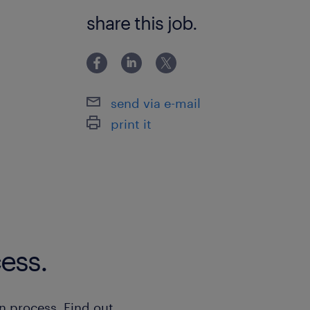
【必須要件】 Excel、Word、PowerP
share this job.
来る方 コミュニケーションを取りなが
方 【歓迎要件】 事務職の経験がある方
send via e-mail
print it
ess.
n process. Find out