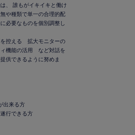
は、 誰もがイキイキと働け
有無や種類で単一の合理的配
行に必要なものを個別調整し
応を控える 拡大モニターの
ティ機能の活用 など対話を
を提供できるように努めま
操作が出来る方
を遂行できる方