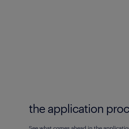
the application proc
See what comes ahead in the applicatio