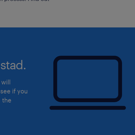
stad.
will
see if you
d the