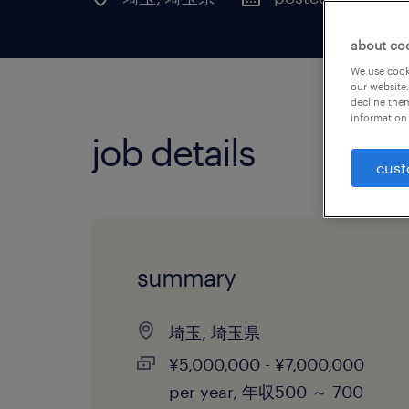
about co
We use cooki
our website.
decline them
information 
job details
cust
summary
埼玉, 埼玉県
¥5,000,000 - ¥7,000,000
per year, 年収500 ～ 700