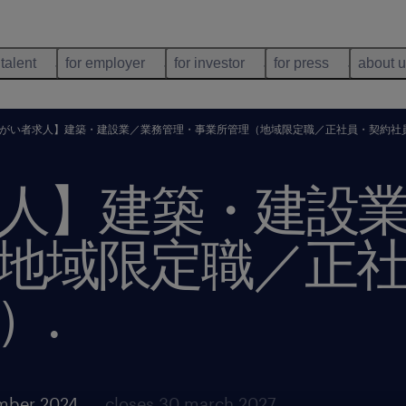
 talent
for employer
for investor
for press
about 
がい者求人】建築・建設業／業務管理・事業所管理（地域限定職／正社員・契約社
人】建築・建設
地域限定職／正
）
.
mber 2024
closes 30 march 2027