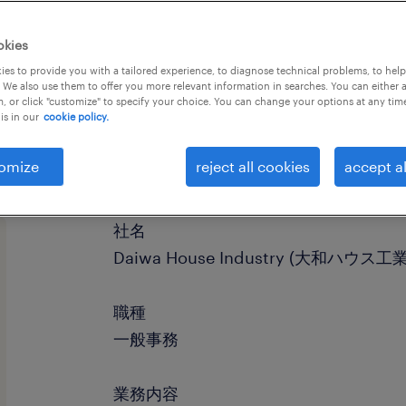
okies
es to provide you with a tailored experience, to diagnose technical problems, to hel
 We also use them to offer you more relevant information in searches. You can either 
, or click "customize" to specify your choice. You can change your options at any tim
is in our
cookie policy.
omize
reject all cookies
accept al
社名
Daiwa House Industry (大和ハウス工業
職種
一般事務
業務内容