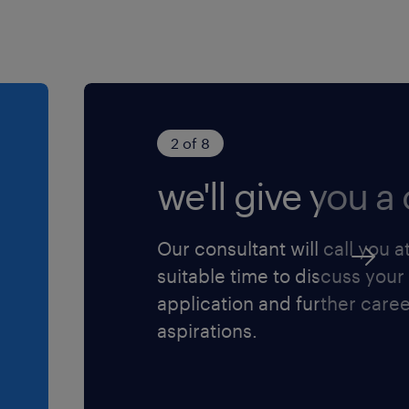
2 of 8
we'll give you a c
Our consultant will call you a
suitable time to discuss your
application and further care
aspirations.