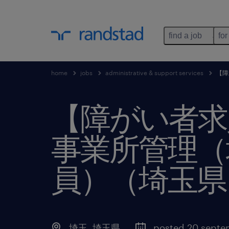
find a job
for
home
jobs
administrative & support services
【障
【障がい者求
事業所管理（
員）（埼玉県
埼玉
,
埼玉県
posted 20 septe