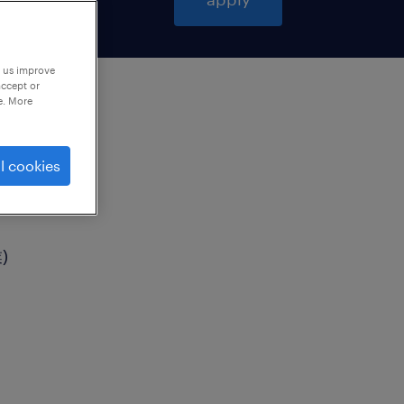
p us improve
accept or
e. More
l cookies
)