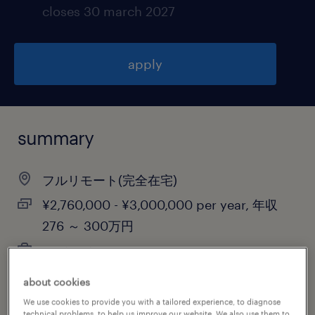
closes 30 march 2027
apply
summary
フルリモート(完全在宅)
¥2,760,000 - ¥3,000,000 per year, 年収
276 ～ 300万円
contract
about cookies
We use cookies to provide you with a tailored experience, to diagnose
technical problems, to help us improve our website. We also use them to