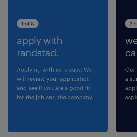
保険
健康保険,厚生年金保険,雇用保険,労災保険
1 of 8
2 o
apply with
we
待遇・福利厚生
※正社員切り替えの実績あり
randstad.
cal
選択制確定拠出企業型年金制度（2年目以降加入
可）、慶弔見舞金、団体生命保険、契約施設・ホ
Applying with us is easy. We
Our 
テル・スポーツクラブ等割引利用、各種クラブ活
will review your application
a su
動 等、正社員登用実績有り、正社員登用後は退
and see if you are a good fit
appl
職金制度あり
for the job and the company.
aspi
賃金締切日：毎月末日、賃金支払日：毎月20日
労働組合なし、育児・介護休業取得実績あり
休日休暇