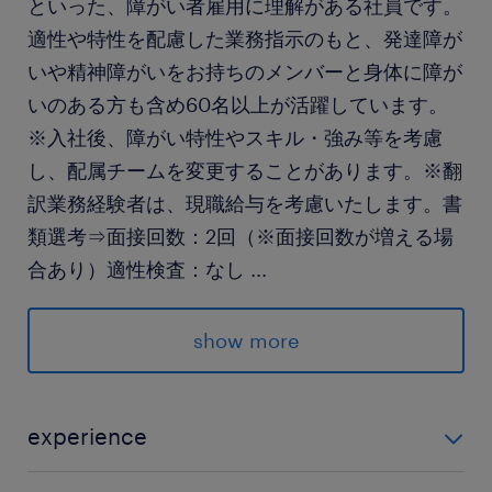
といった、障がい者雇用に理解がある社員です。
適性や特性を配慮した業務指示のもと、発達障が
いや精神障がいをお持ちのメンバーと身体に障が
いのある方も含め60名以上が活躍しています。
※入社後、障がい特性やスキル・強み等を考慮
し、配属チームを変更することがあります。※翻
訳業務経験者は、現職給与を考慮いたします。書
類選考⇒面接回数：2回（※面接回数が増える場
合あり）適性検査：なし
...
求められる経験
show more
【必要条件・スキル】
・TOEIC800点相当以上 または 英検2級以上
・MS Officeスキル(Excel・Word・PPT)
experience
・基本的なビジネスマナー
【必要条件・スキル】 ・TOEIC800点相当以上 また