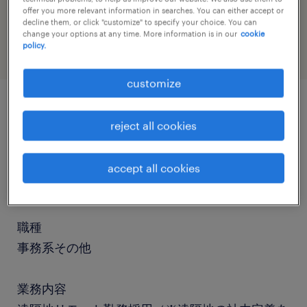
job category
offer you more relevant information in searches. You can either accept or
administrative & support services
decline them, or click "customize" to specify your choice. You can
change your options at any time. More information is in our
cookie
policy.
customize
job details
reject all cookies
社名
accept all cookies
社名非公開
職種
事務系その他
業務内容