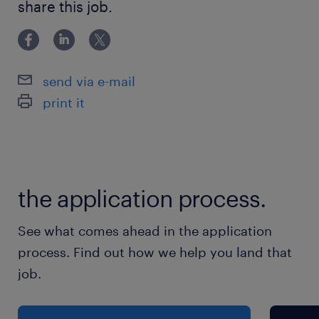
・英語が好きな方、毎日英語にふれていたい方
share this job.
は 英検2級以上 ・MS Officeスキル(Excel・Word・
・チームワークやメンバーと協力して進めること
PPT) ・基本的なビジネスマナー ・英語が好きな方、毎
のできる方
日英語にふれていたい
・向学心があり、日々勉強することに抵抗がない
send via e-mail
方
print it
・短時間勤務を希望する場合、社内のルールに基
づき、ご自身で申請や手続きができる方
【歓迎条件・スキル】
the application process.
・翻訳業務経験
・ビジネス英語を使った業務経験
See what comes ahead in the application
・海外留学や駐在経験
process. Find out how we help you land that
・仕事を通して楽しみを見つけることができる方
job.
・他部署の方のサポート業務に喜びを感じる方
・連続する同じ業務を楽しめる方