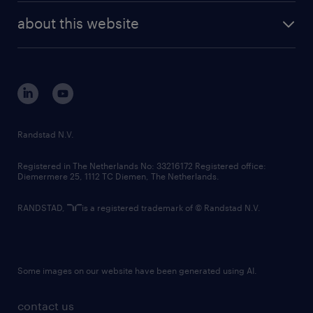
company profile
future of work
randstad digital
about this website
sustainability
tech suite
disclaimer
equity, diversity, inclusion and belonging
contact us
corporate governance
randstad innovation fund
country websites
Randstad N.V.
contact us
Registered in The Netherlands No: 33216172 Registered office:
Diemermere 25, 1112 TC Diemen, The Netherlands.
RANDSTAD,
is a registered trademark of © Randstad N.V.
Some images on our website have been generated using AI.
contact us