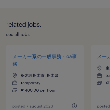
日曜日,土曜日,祝日
年間休日：120日、年末年始休暇（12/29～
1/4）、創立記念日（8月第三月曜日）、特別休
related jobs.
暇、有給休暇：入社日に入社月に応じた日数の年
次有給休暇を付与（詳細は契約従業員就業規則に
see all jobs
よる）
給与
メーカー系の一般事務・oa事
メー
年収276 ～ 300万円
務
東
栃木県栃木市, 栃木県
te
賞与
temporary
¥1
なし
¥1400.00 per hour
雇用期間
有り
4ヶ月以上
posted 7 august 2026
posted