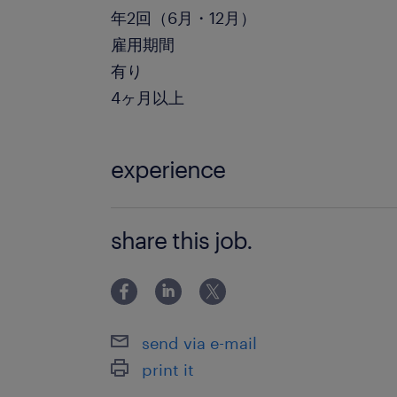
年2回（6月・12月）
雇用期間
有り
4ヶ月以上
experience
【必須】 事務業務経験者 PCスキル：W
share this job.
Excel（基本操作・データ入力） 【尚
上
send via e-mail
print it