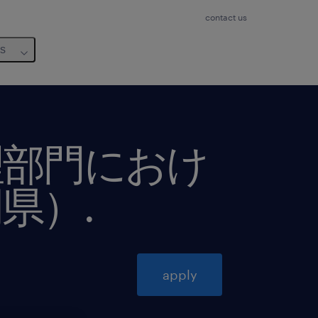
contact us
us
理部門におけ
岡県）
.
apply