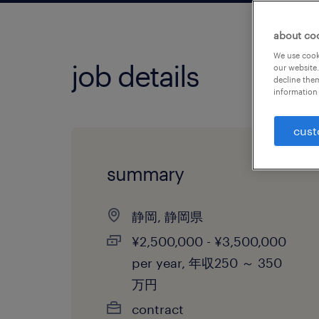
about co
We use cooki
job details
our website.
decline them
information 
cust
summary
静岡, 静岡県
¥2,500,000 - ¥3,500,000
per year, 年収250 ～ 350
万円
contract