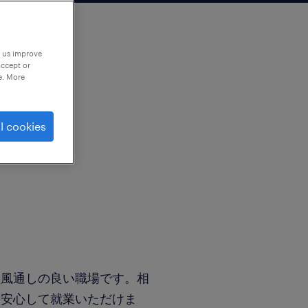
p us improve
accept or
e. More
l cookies
員風通しの良い職場です。相
、安心して就業いただけま