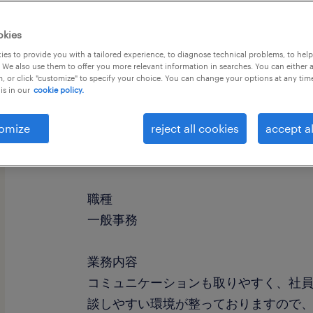
okies
es to provide you with a tailored experience, to diagnose technical problems, to hel
 We also use them to offer you more relevant information in searches. You can either 
, or click "customize" to specify your choice. You can change your options at any tim
is in our
cookie policy.
omize
reject all cookies
accept al
社名
社名非公開
職種
一般事務
業務内容
コミュニケーションも取りやすく、社
談しやすい環境が整っておりますので