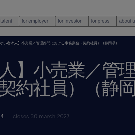
 talent
for employer
for investor
for press
about 
がい者求人】小売業／管理部門における事務業務（契約社員）（静岡県）
人】小売業／管
契約社員）（静
24
closes 30 march 2027