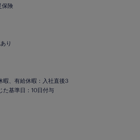
災保険
績あり
休暇、有給休暇：入社直後3
じた基準日：10日付与