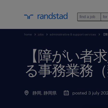
find a job
for
home
jobs
administrative & support services
【障
【障がい者求
る事務業務（
静岡
,
静岡県
posted 3 july 20