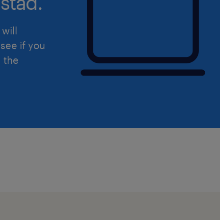
stad.
will
see if you
d the