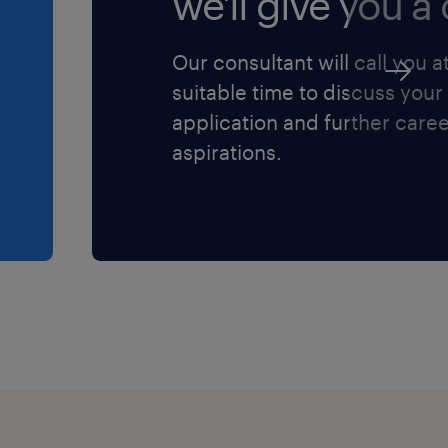
we'll give you a c
Our consultant will call you a
suitable time to discuss your
application and further care
aspirations.