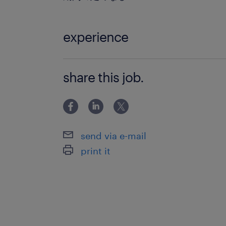
experience
【必須要件】 - 製品マネージャー、マ
share this job.
サポートいずれかの実務経験3年以上 -
語力 - 蓄電関連製品に関する知見 - 
ション能力 - 新しい知識
send via e-mail
print it