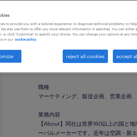
okies
es to provide you with a tailored experience, to diagnose technical problems, to hel
 We also use them to offer you more relevant information in searches. You can either 
, or click "customize" to specify your choice. You can change your options at any tim
is in our
cookie policy.
omize
reject all cookies
accept al
社名
社名非公開
職種
マーケティング、販促企画、営業企画
業務内容
【About】同社は世界160以上の国
ーバルメーカーです。近年は空調・新