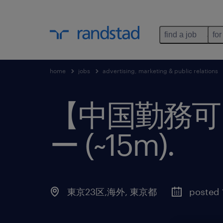
find a job
for
home
jobs
advertising, marketing & public relations
【中国勤務可
ー (~15m)
.
東京23区,海外
,
東京都
posted 