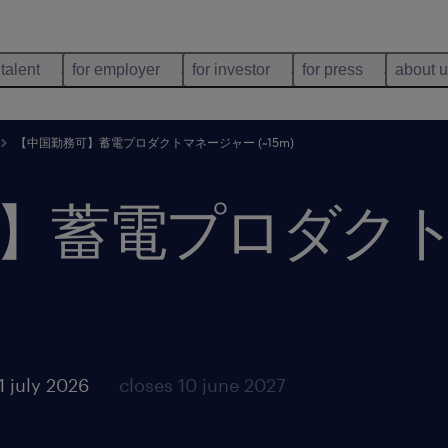
 talent
for employer
for investor
for press
about 
【中国勤務可】蓄電プロダクトマネージャー (~15m)
】蓄電プロダク
1 july 2026
closes 10 june 2027