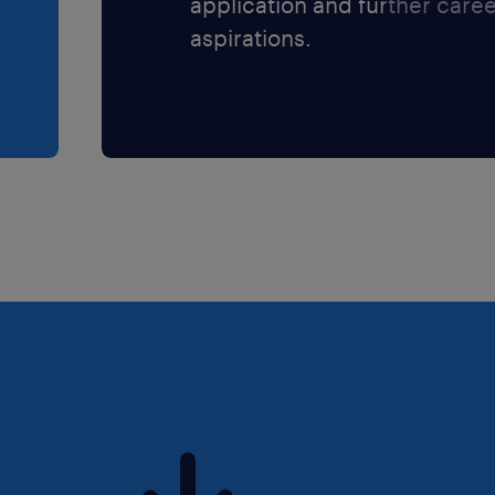
application and further care
aspirations.