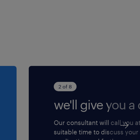
2 of 8
we'll give you a c
Our consultant will call you a
suitable time to discuss your