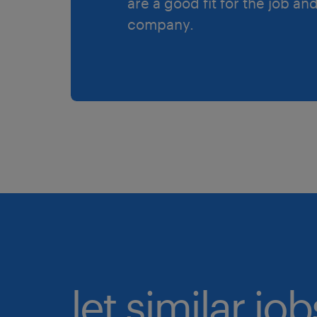
are a good fit for the job an
company.
let similar jo