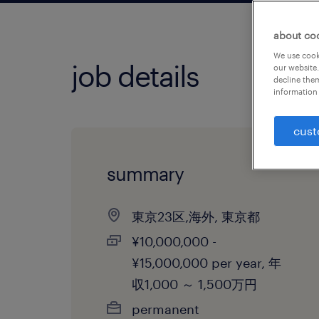
about co
We use cooki
job details
our website.
decline them
information 
cust
summary
東京23区,海外, 東京都
¥10,000,000 -
¥15,000,000 per year, 年
収1,000 ～ 1,500万円
permanent