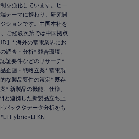
体制を強化しています。ヒー
先端テーマに携わり、研究開
ポジションです。中国本社を
り、ご経験次第では中国拠点
JD】* 海外の蓄電業界にお
の調査・分析* 競合環境、
認証要件などのリサーチ*
品企画・戦略立案* 蓄電製
的な製品要件の策定* 既存
案* 新製品の機能、仕様、
部門と連携した新製品立ち上
ードバックやデータ分析をも
ybrid#LI-KN