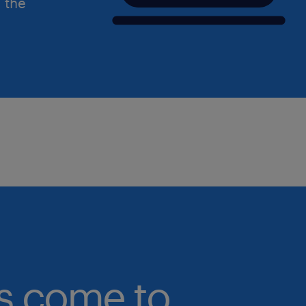
d the
bs come to