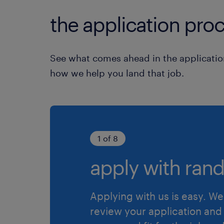
the application proc
See what comes ahead in the applicatio
how we help you land that job.
1 of 8
apply with rand
Applying with us is easy. We 
review your application and 