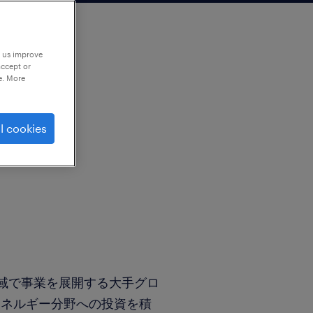
p us improve
accept or
e. More
l cookies
と地域で事業を展開する大手グロ
エネルギー分野への投資を積