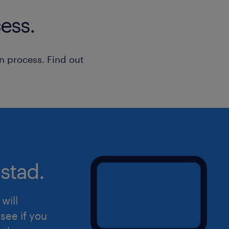
ess.
n process. Find out
stad.
will
see if you