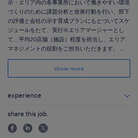
示・エリア内の各事業所において働きやすい環境
づくりのために課題分析と改善行動を行い、部下
の評価と会社の示す育成プランにもとづいてスケ
ジュールをたて、実行※エリアマージャーとし
て、平均20店舗（施設）程度を担当し、エリア
マネジメントの役割をご担当いただきます。
...
求められる経験
show more
＜必須スキル/経験＞
・多店舗型の外食、小売業界において、店舗に対
するスーパーバイズ、マネジメントのご経験を豊
experience
富にお持ちの方
＜必須スキル/経験＞ ・多店舗型の外食、小売業界にお
※ アパレル業界、ホテル業界等、他業界での経験
share this job.
いて、店舗に対するスーパーバイズ、マネジメントの
をお持ちの方も歓迎です。
ご経験を豊富にお持ちの方 ※ アパレル業界、ホテル業
・相手が何を求めているかを判断できるコミュニ
界等、他業界での経験をお持ちの方も歓迎です。 ・