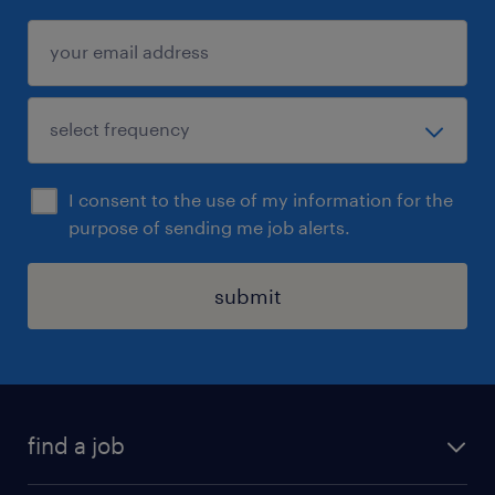
雇用期間
期間の定めなし
I consent to the use of my information for the
purpose of sending me job alerts.
submit
find a job