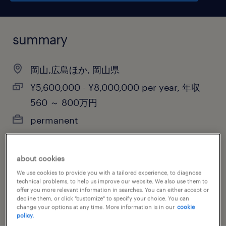
summary
岡山,広島ほか, 岡山県
¥5,600,000 - ¥8,000,000 per year, 年収
560 ～ 800万円
permanent
about cookies
job category
We use cookies to provide you with a tailored experience, to diagnose
advertising, marketing & public relations
technical problems, to help us improve our website. We also use them to
offer you more relevant information in searches. You can either accept or
decline them, or click "customize" to specify your choice. You can
change your options at any time. More information is in our
cookie
policy.