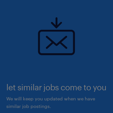
形貯蓄制度、各種共済給付金・団体保険）
・育児・介護休業制度
・従業員食事補助制度
・フレックス・テレワーク制度 他
休日休暇
日曜日,土曜日,祝日
■年間休日：120日 ■休日：完全週休2日制（休日
は土日祝日）
給与
let similar jobs come to you
年収560 ～ 800万円
We will keep you updated when we have
賞与
similar job postings.
有り（年間2回）