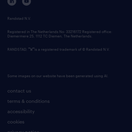
randstad innovation fund
country websites
Randstad N.V.
contact us
Registered in The Netherlands No: 33216172 Registered office:
Diemermere 25, 1112 TC Diemen, The Netherlands.
RANDSTAD,
is a registered trademark of © Randstad N.V.
Some images on our website have been generated using AI.
contact us
terms & conditions
accessibility
cookies
privacy notice