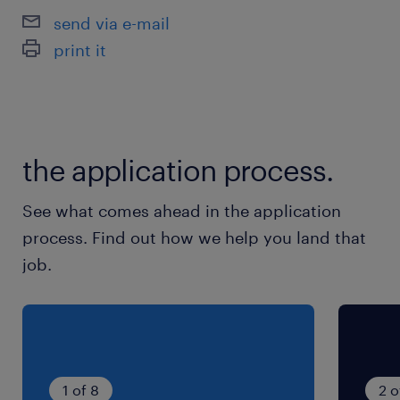
ケーション能力
send via e-mail
・問題を分析し、解決策を考えられる論理的思考
print it
とプレゼンテーション力
・チャレンジ精神とあきらめない精神力
＜歓迎スキル/経験＞
the application process.
・同業他社でのご経験
・ホスピタリティマインドに優れる方
See what comes ahead in the application
※職位があがると本国のイギリスや海外拠点のレ
process. Find out how we help you land that
ポートラインとのやり取りで英語が必要となる場
job.
面もございます。
保険
健康保険,厚生年金保険,介護保険,雇用保険,労災保
険
1 of 8
2 o