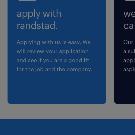
apply with
we
待遇・福利厚生
■諸手当／福利厚生：通勤手当、厚生年金基金、
randstad.
cal
退職金制度（確定拠出年金制度）
Applying with us is easy. We
Our 
＜定年＞
will review your application
a su
60歳
and see if you are a good fit
appl
for the job and the company.
aspi
＜教育制度・資格補助補足＞
OJTの形式での職務理解、英語研修（希望者）、
海外研修（選抜）、管理職研修、階層別知識研
修、各種部門別技術・知識研修 他
＜その他補足＞
・共済会加入（全国の宿泊施設等の優待利用、財