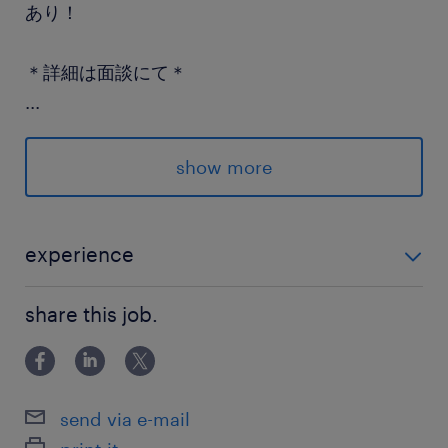
あり！
＊詳細は面談にて＊
...
派遣先の特徴
名古屋の本社を中心に、国内は北海道～九州に9
show more
ヶ所の事業所、さらに米国や中国を始め欧州、東
南アジアなど世界各国に現地法人を持つグローバ
ル企業です。
experience
・リフト免許をお持ちの方 免許はあるけど、実務経験
最寄駅
share this job.
がない・・・そんなアナタも大歓迎です◎
近鉄名古屋線／富吉駅（車20分）
近鉄名古屋線／近鉄蟹江駅（車20分）
あおなみ線／金城ふ頭駅（車15分）
send via e-mail