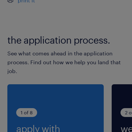
print it
休日休暇
土日祝日
土日（祝日は企業カレンダーに準ずる）☆大型連
休あり
the application process.
就業時間
See what comes ahead in the application
（1）8:25-17:00（実働7時間35分・休憩60分）
process. Find out how we help you land that
（2）21:55-6:30（実働7時間35分・休憩60分）
job.
※上記時間帯での2交替となります。
残業
月20時間程度あり
1 of 8
2 o
apply with
we