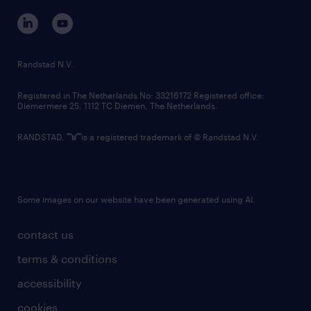
corporate governance
randstad innovation fund
country websites
Randstad N.V.
contact us
Registered in The Netherlands No: 33216172 Registered office:
Diemermere 25, 1112 TC Diemen, The Netherlands.
RANDSTAD,
is a registered trademark of © Randstad N.V.
Some images on our website have been generated using AI.
contact us
terms & conditions
accessibility
cookies