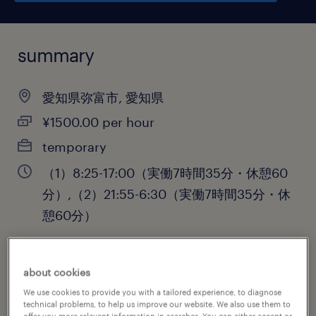
summary
愛知県弥富市, 愛知県
¥1500.00 per hour
temporary
（1）8:25-17:00（実働7時間35分・休憩60
分）,（2）21:55-6:30（実働7時間35分・休
憩60分）
about cookies
job category
We use cookies to provide you with a tailored experience, to diagnose
warehousing & distribution
technical problems, to help us improve our website. We also use them to
offer you more relevant information in searches. You can either accept or