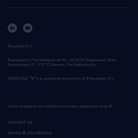
sustainability
tech suite
disclaimer
equity, diversity, inclusion and belonging
contact us
corporate governance
randstad innovation fund
country websites
Randstad N.V.
contact us
Registered in The Netherlands No: 33216172 Registered office:
Diemermere 25, 1112 TC Diemen, The Netherlands.
RANDSTAD,
is a registered trademark of © Randstad N.V.
Some images on our website have been generated using AI.
contact us
terms & conditions