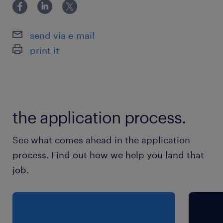
常磐線／龍ケ崎市駅（車15分）
常磐線／牛久駅（車17分）
send via e-mail
print it
休日休暇
企業カレンダーによる
土日休み、土曜は年に4回程出勤・長期休暇以外
の祝日は出勤となります。
the application process.
就業時間
See what comes ahead in the application
8:00-17:00（実働7時間30分・休憩90分）
process. Find out how we help you land that
※休憩時間内訳：10時～15分・12時～1時間・15
job.
時～15分 ※正社員になった際は交代勤務の可能
性有
残業