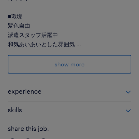
■環境
髪色自由
派遣スタッフ活躍中
和気あいあいとした雰囲気
...
詳細はお電話・面談にて
show more
＃forklift
派遣先の特徴
experience
鍛造加工の技術を追求しているものづくり企業で
フォークリフト免許必須
す！
skills
PCは使用しません。
最寄駅
share this job.
竜ケ崎線／竜ケ崎駅（車10分）