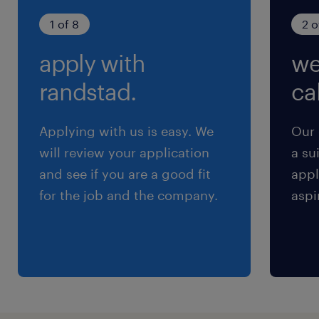
月平均10H
1 of 8
2 o
apply with
we
randstad.
cal
Applying with us is easy. We
Our 
will review your application
a su
and see if you are a good fit
appl
for the job and the company.
aspi