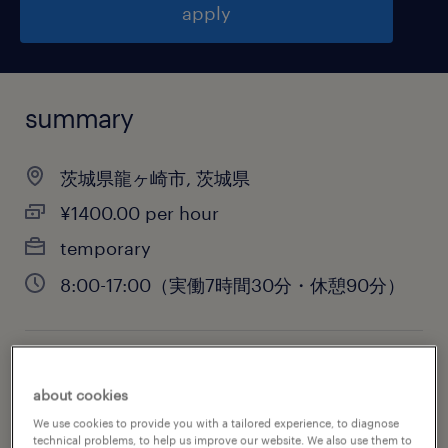
apply
summary
茨城県龍ヶ崎市, 茨城県
¥1400.00 per hour
temporary
8:00-17:00（実働7時間30分・休憩90分）
job category
about cookies
warehousing & distribution
We use cookies to provide you with a tailored experience, to diagnose
technical problems, to help us improve our website. We also use them to