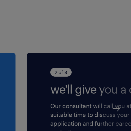
2 of 8
we'll give you a c
Our consultant will call you a
suitable time to discuss your
application and further care