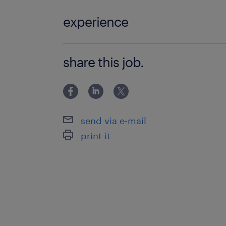
experience
・製造部品など、検査の実務経験者があ
share this job.
学歴の方
send via e-mail
print it