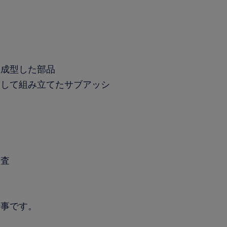
？
・成型した部品
用して組み立てたサブアッシ
検査
仕事です。