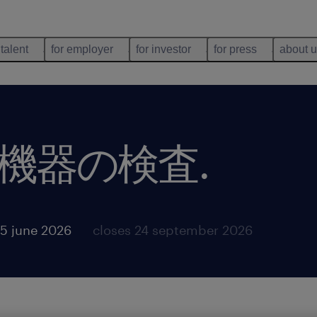
 talent
for employer
for investor
for press
about 
機器の検査
.
5 june 2026
closes 24 september 2026