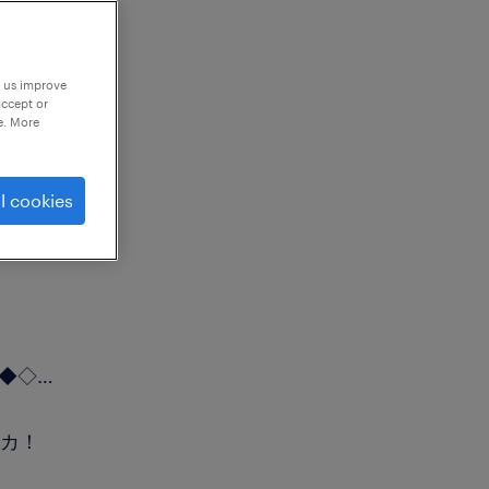
p us improve
accept or
e. More
l cookies
◆◇…
チカ！