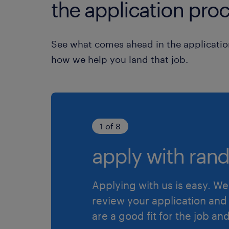
the application proc
See what comes ahead in the applicatio
how we help you land that job.
1 of 8
apply with rand
Applying with us is easy. We 
review your application and 
are a good fit for the job an