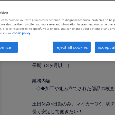
okies
es to provide you with a tailored experience, to diagnose technical problems, to hel
 We also use them to offer you more relevant information in searches. You can either 
, or click "customize" to specify your choice. You can change your options at any tim
is in our
cookie policy.
職種
検査
omize
reject all cookies
accept al
勤務期間
長期（3ヶ月以上）
業務内容
…◇◆加工や組み立てされた部品の検査
土日休み×日勤のみ、マイカーOK、駅
長く安定して働きたい！