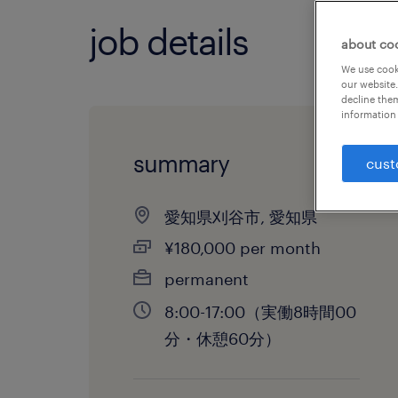
job details
about co
We use cooki
our website.
decline them
information 
summary
cust
愛知県刈谷市, 愛知県
¥180,000 per month
permanent
8:00-17:00（実働8時間00
分・休憩60分）