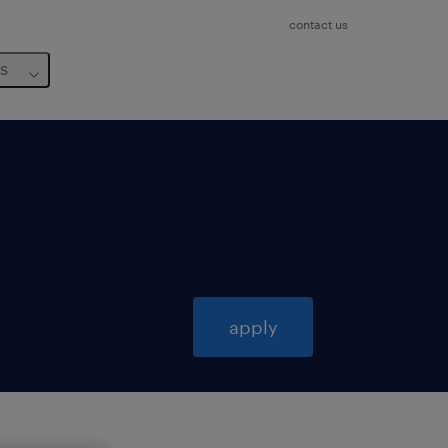
contact us
us
apply