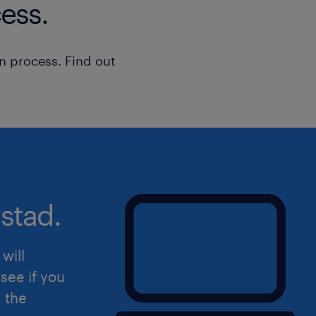
ess.
n process. Find out
stad.
will
see if you
d the