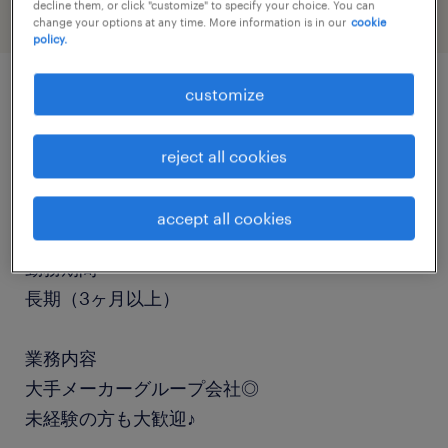
decline them, or click "customize" to specify your choice. You can
change your options at any time. More information is in our
cookie
policy.
customize
job details
reject all cookies
職種
検査
accept all cookies
勤務期間
長期（3ヶ月以上）
業務内容
大手メーカーグループ会社◎
未経験の方も大歓迎♪