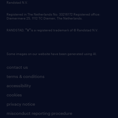
country websites
Randstad N.V.
contact us
Registered in The Netherlands No: 33216172 Registered office:
Diemermere 25, 1112 TC Diemen, The Netherlands.
RANDSTAD,
is a registered trademark of © Randstad N.V.
Some images on our website have been generated using AI.
contact us
terms & conditions
accessibility
cookies
privacy notice
misconduct reporting procedure