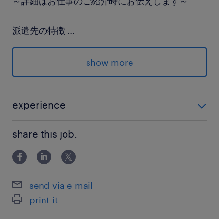
～詳細はお仕事のご紹介時にお伝えします～
派遣先の特徴
...
自動車や航空機に使われるガラスを作っている大
手メーカーのグループ企業◎
show more
最寄駅
東武佐野線／多田(栃木県)駅（車4分）
experience
東武佐野線／田沼駅（車5分）
未経験OK
JR両毛線／佐野駅（車14分）
share this job.
休日休暇
企業カレンダーによる
send via e-mail
土日休み ◎各種、長期連休（GW・夏季・年末
print it
年始）あり