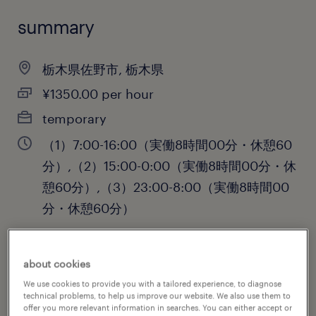
summary
栃木県佐野市, 栃木県
¥1350.00 per hour
temporary
（1）7:00-16:00（実働8時間00分・休憩60
分）,（2）15:00-0:00（実働8時間00分・休
憩60分）,（3）23:00-8:00（実働8時間00
分・休憩60分）
about cookies
job category
We use cookies to provide you with a tailored experience, to diagnose
engineering
technical problems, to help us improve our website. We also use them to
offer you more relevant information in searches. You can either accept or