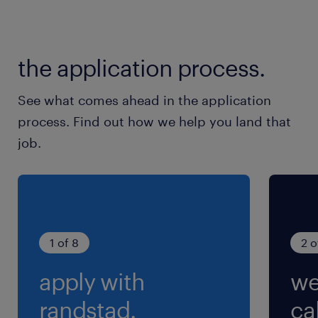
就業時間
（1）7:00-16:00（実働8時間00分・休憩60分）
the application process.
（2）15:00-0:00（実働8時間00分・休憩60分）
（3）23:00-8:00（実働8時間00分・休憩60
See what comes ahead in the application
分）
process. Find out how we help you land that
※《シフト例》1週間ごとの交替勤務予定 ＊繁
job.
閑に応じて、日勤固定・2交替と変更になる可能
性あり
1 of 8
2 o
apply with
we
randstad.
cal