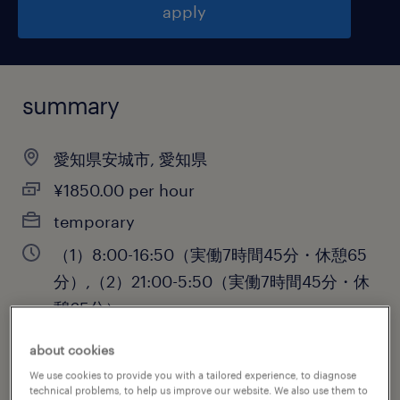
apply
summary
愛知県安城市, 愛知県
¥1850.00 per hour
temporary
（1）8:00-16:50（実働7時間45分・休憩65
分）,（2）21:00-5:50（実働7時間45分・休
憩65分）
about cookies
We use cookies to provide you with a tailored experience, to diagnose
job category
technical problems, to help us improve our website. We also use them to