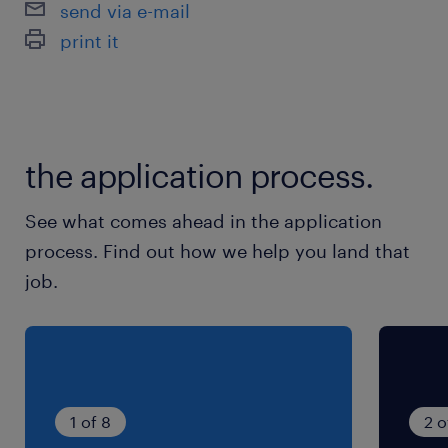
send via e-mail
print it
最寄駅
名鉄三河線／北新川駅（車13分）
名鉄西尾線／米津駅（車11分）
名鉄西尾線／南桜井(愛知県)駅（車15分）
the application process.
休日休暇
See what comes ahead in the application
企業カレンダーによる
process. Find out how we help you land that
土日休み（祝日は出勤） ★年間休日121日／前
job.
年度実績（GW、夏季、年末年始は大型連休）
就業時間
（1）8:00-16:50（実働7時間45分・休憩65分）
（2）21:00-5:50（実働7時間45分・休憩65分）
1 of 8
2 o
※1週間ごとの交替勤務です☆22時～5時の実働は