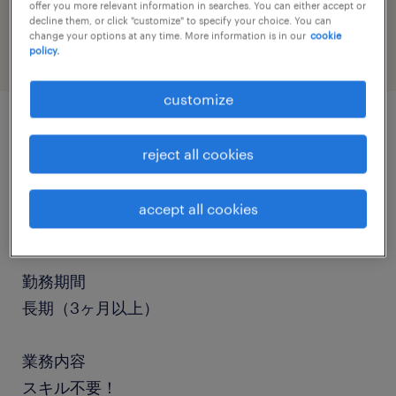
offer you more relevant information in searches. You can either accept or
engineering
decline them, or click "customize" to specify your choice. You can
change your options at any time. More information is in our
cookie
policy.
customize
job details
reject all cookies
職種
accept all cookies
検査、組立・部品加工、マシンオペレーター
勤務期間
長期（3ヶ月以上）
業務内容
スキル不要！