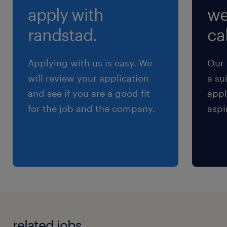
apply with
we
深夜割増で時給2,313円になります！
randstad.
cal
残業
1日2時間（月40時間強）ほどです。しっかり稼
Applying with us is easy. We
Our 
ぎたい方におススメ！
will review your application
a su
and see if you are a good fit
appl
for the job and the company.
aspi
related jobs.