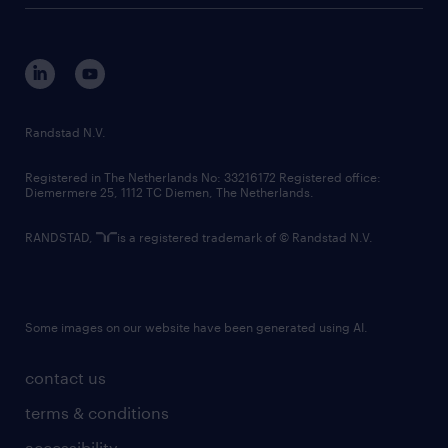
tech suite
disclaimer
equity, diversity, inclusion and belonging
contact us
corporate governance
randstad innovation fund
country websites
Randstad N.V.
contact us
Registered in The Netherlands No: 33216172 Registered office:
Diemermere 25, 1112 TC Diemen, The Netherlands.
RANDSTAD,
is a registered trademark of © Randstad N.V.
Some images on our website have been generated using AI.
contact us
terms & conditions
accessibility