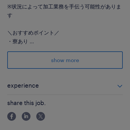
※状況によって加工業務を手伝う可能性がありま
す
＼おすすめポイント／
・寮あり
...
・大手メーカー
・メニュー豊富な食堂あり
show more
・車通勤OK
派遣先の特徴
experience
愛知県大府市に本社を置く、自動車部品メーカー
＼幅広い年代の方活躍中！／ 製造未経験の若手の方 経
です。燃料ポンプモジュールやスロットルボディ
share this job.
験豊富なベテランの方 歓迎☆ 検査経験あれば活かせ
などのエンジン・駆動系部品に強みを持ち、電動
ます♪
化や水素技術など次世代モビリティ部品の開発も
進めています。