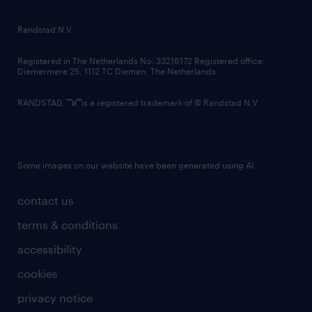
randstad innovation fund
country websites
Randstad N.V.
contact us
Registered in The Netherlands No: 33216172 Registered office:
Diemermere 25, 1112 TC Diemen, The Netherlands.
RANDSTAD,
is a registered trademark of © Randstad N.V.
Some images on our website have been generated using AI.
contact us
terms & conditions
accessibility
cookies
privacy notice