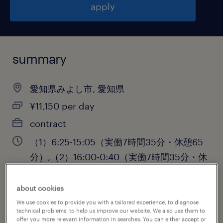
apply
summary
愛知県みよし市, 愛知県
¥11,150 per day
contract
（1）6:25-15:05（実働7時間35分・休憩65
分）,（2）16:00-0:40（実働7時間35分・休
憩65分）
about cookies
We use cookies to provide you with a tailored experience, to diagnose
technical problems, to help us improve our website. We also use them to
job category
offer you more relevant information in searches. You can either accept or