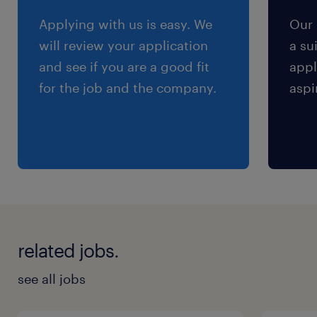
交通費
Applying with us is easy. We
Our 
交通費あり
will review your application
a su
※自宅からバイク、車通勤OK！通勤の場合はガ
and see if you are a good fit
appl
ソリン代支給あり
for the job and the company.
aspi
related jobs.
see all jobs