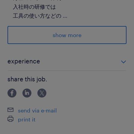
入社時の研修では
工具の使い方などの
...
実践的な知識をイチからしっかり学べます
show more
▼詳細はコチラ
https://lp.randstad.co.jp/nagoya_toyota_kikan
ko
experience
工場ワークに初めてチャレンジする方を応援！ 未経験
派遣先の特徴
share this job.
の方も安心して仕事に臨めるよう フォロー体制がしっ
愛知県豊田市に本社を置く、日本最大手であり、
かりしています★ ◆ご就業が初めての方の標準的な月
世界でもトップクラスの販売台数と高いブランド
収例 327,730円（日給11,150円）
力を誇る自動車メーカー
send via e-mail
print it
最寄駅
名鉄三河線／竹村駅（車15分）