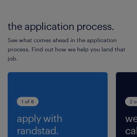
休日休暇
the application process.
企業カレンダーによる
土日休み※祝日出勤／GW・お盆・年末年始は大
See what comes ahead in the application
型連休（平均9日間）／年間休日120日以上
process. Find out how we help you land that
job.
就業時間
（1）6:25-15:05（実働7時間35分・休憩65分）
（2）16:00-0:40（実働7時間35分・休憩65分）
※工場や稼働状況により、時間変更・3交替・日
勤のみとなる可能性あり。
1 of 8
2 o
apply with
we
残業
～40時間／月
randstad.
cal