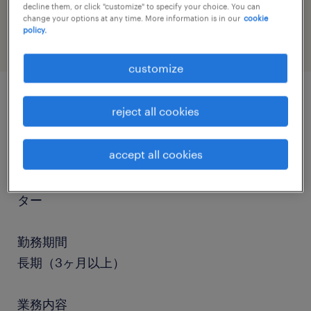
decline them, or click "customize" to specify your choice. You can
engineering
change your options at any time. More information is in our
cookie
policy.
customize
reject all cookies
job details
accept all cookies
職種
プレス、組立・部品加工、検査、マシンオペレー
ター
勤務期間
長期（3ヶ月以上）
業務内容