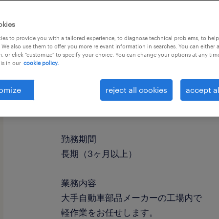
okies
es to provide you with a tailored experience, to diagnose technical problems, to hel
 We also use them to offer you more relevant information in searches. You can either 
, or click "customize" to specify your choice. You can change your options at any tim
is in our
cookie policy.
omize
reject all cookies
accept al
職種
仕分け・ピッキング・梱包、入出荷
勤務期間
長期（3ヶ月以上）
業務内容
大手自動車部品メーカーの工場内で
軽作業をお任せします。