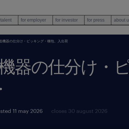
 talent
for employer
for investor
for press
about 
送機器の仕分け・ピッキング・梱包、入出荷
機器の仕分け・
.
sted 11 may 2026
closes 30 august 2026