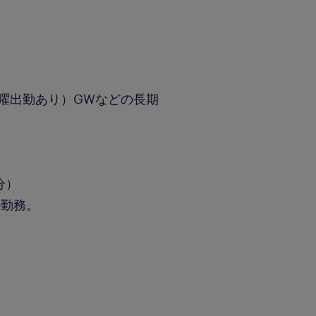
土曜出勤あり）GWなどの長期
分）
0勤務。