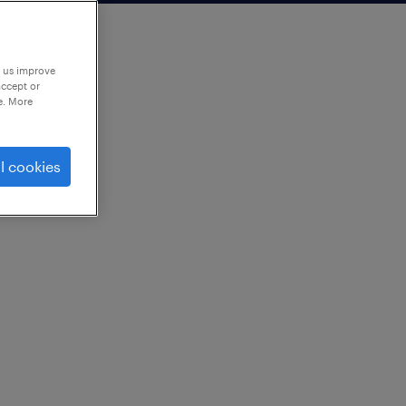
p us improve
accept or
e. More
l cookies