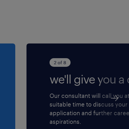
2 of 8
we'll give you a c
Our consultant will call you a
suitable time to discuss your
application and further care
aspirations.