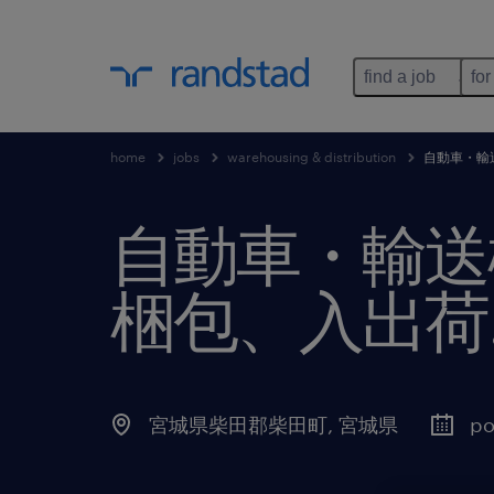
find a job
for
home
jobs
warehousing & distribution
自動車・輸
自動車・輸送
梱包、入出荷
宮城県柴田郡柴田町
,
宮城県
po