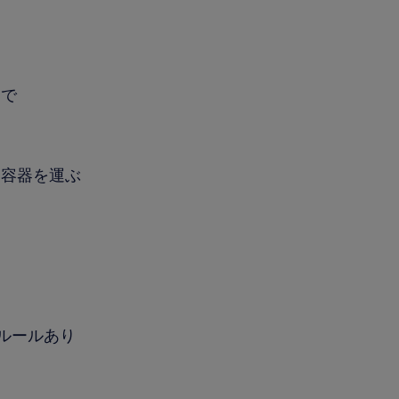
）で
空容器を運ぶ
ぶルールあり