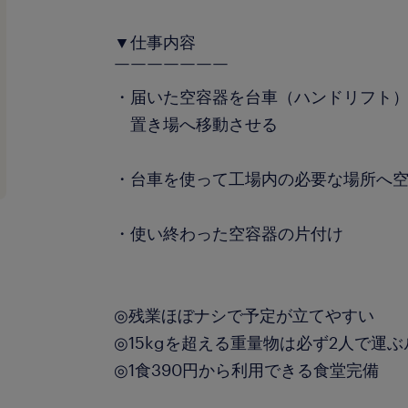
▼仕事内容
￣￣￣￣￣￣￣
・届いた空容器を台車（ハンドリフト
置き場へ移動させる
・台車を使って工場内の必要な場所へ
・使い終わった空容器の片付け
◎残業ほぼナシで予定が立てやすい
◎15kgを超える重量物は必ず2人で運
◎1食390円から利用できる食堂完備