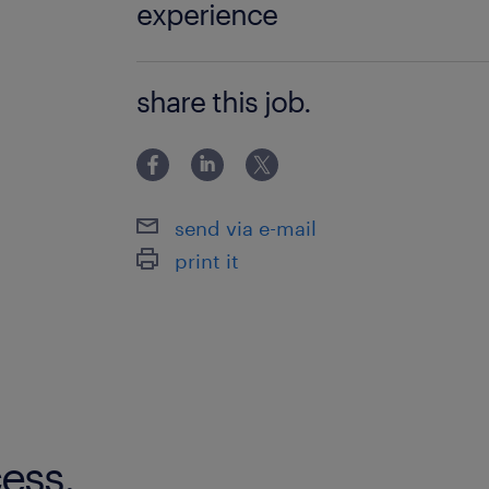
experience
未経験OK ※学歴・経験不問
share this job.
send via e-mail
print it
ess.