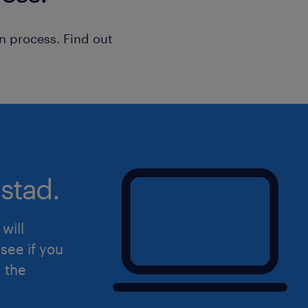
n process. Find out
stad.
will
see if you
d the