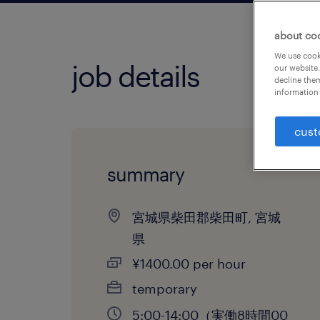
about co
We use cooki
job details
our website.
decline them
information 
cust
summary
宮城県柴田郡柴田町, 宮城
県
¥1400.00 per hour
temporary
5:00-14:00（実働8時間00