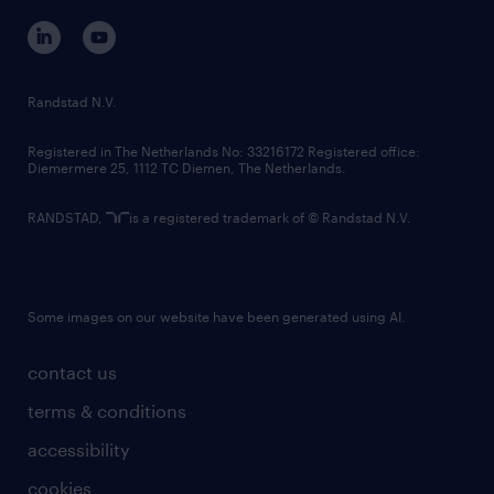
corporate governance
randstad innovation fund
country websites
Randstad N.V.
contact us
Registered in The Netherlands No: 33216172 Registered office:
Diemermere 25, 1112 TC Diemen, The Netherlands.
RANDSTAD,
is a registered trademark of © Randstad N.V.
Some images on our website have been generated using AI.
contact us
terms & conditions
accessibility
cookies