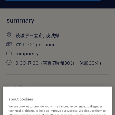
summary
茨城県日立市, 茨城県
¥1210.00 per hour
temporary
9:00-17:30（実働7時間30分・休憩60分）
job category
warehousing & distribution
about cookies
We use cookies to provide you with a tailored experience, to diagnose
technical problems, to help us improve our website. We also use them to
offer you more relevant information in searches. You can either accept or