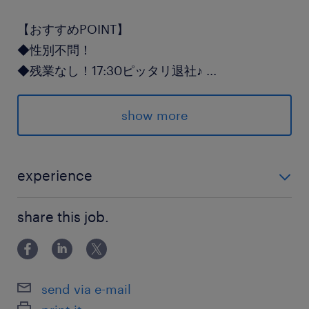
【おすすめPOINT】
◆性別不問！
◆残業なし！17:30ピッタリ退社♪
...
◆和やかな風通し抜群の職場環境☆
show more
ーーーーーー
《履歴書不要☆面談なし登録OK》
家にいながらスマホですぐに登録ができる！
experience
未経験から始められます♪
派遣先の特徴
share this job.
自動車の「誕生（新車）」から「再生（リサイク
ル）」までをトータルで手がけるユニークな企業
です。
send via e-mail