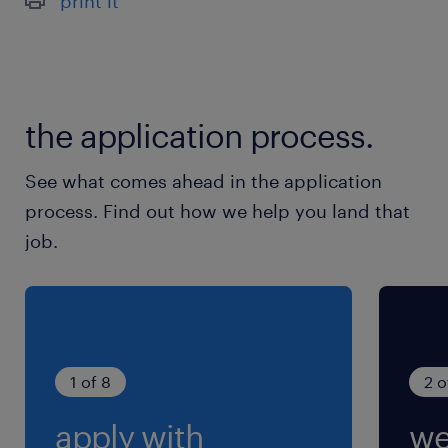
print it
最寄駅
常磐線／常陸多賀駅（車7分）
常磐線／日立駅（車17分）
水郡線／常陸太田駅（車22分）
the application process.
休日休暇
See what comes ahead in the application
土日祝日
process. Find out how we help you land that
job.
就業時間
9:00-17:30（実働7時間30分・休憩60分）
1 of 8
2 o
apply with
we