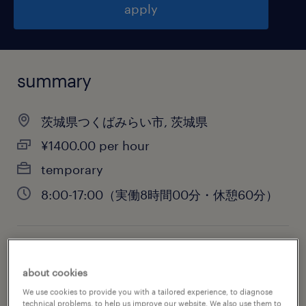
apply
summary
茨城県つくばみらい市, 茨城県
¥1400.00 per hour
temporary
8:00-17:00（実働8時間00分・休憩60分）
job category
about cookies
engineering
We use cookies to provide you with a tailored experience, to diagnose
technical problems, to help us improve our website. We also use them to