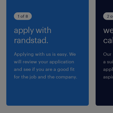
1 of 8
2 o
apply with
we
randstad.
cal
Applying with us is easy. We
Our 
will review your application
a su
and see if you are a good fit
appl
for the job and the company.
aspi