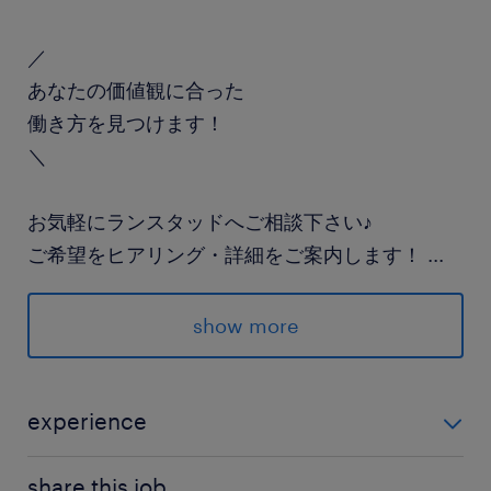
／
あなたの価値観に合った
働き方を見つけます！
＼
お気軽にランスタッドへご相談下さい♪
ご希望をヒアリング・詳細をご案内します！
...
派遣先の特徴
show more
働き方にも多様性を！髪色自由な環境です！
最寄駅
experience
つくばエクスプレス／みらい平駅（車12分）
未経験OK！スキルアップして成長したい方にも！ さら
常磐線／牛久駅（車16分）
share this job.