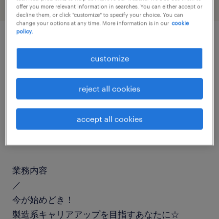
offer you more relevant information in searches. You can either accept or
decline them, or click "customize" to specify your choice. You can
change your options at any time. More information is in our
cookie
policy.
job details
customize
職種
reject all cookies
その他（製造）、マシンオペレーター
accept all cookies
勤務期間
長期（3ヶ月以上）
業務内容
／
今が始めどき！
製造系キャリアアップを目指すあなたに☆