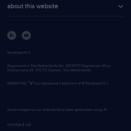
company profile
future of work
randstad digital
about this website
sustainability
tech suite
disclaimer
equity, diversity, inclusion and belonging
contact us
corporate governance
randstad innovation fund
country websites
Randstad N.V.
contact us
Registered in The Netherlands No: 33216172 Registered office:
Diemermere 25, 1112 TC Diemen, The Netherlands.
RANDSTAD,
is a registered trademark of © Randstad N.V.
Some images on our website have been generated using AI.
contact us