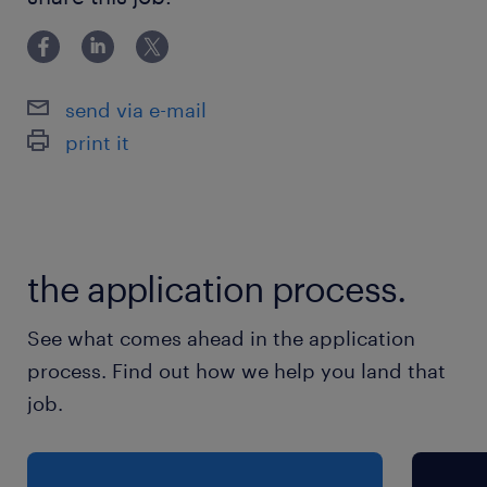
に今後もチャレンジをして続けたいかたにも！ 働き方
つくばエクスプレス／守谷駅（車22分）
にも多様性を！ ランスタッドでは あなたに合ったさま
ざまな働き方ができるように たくさんのお仕事
休日休暇
send via e-mail
土日祝日
print it
土日祝日休み
就業時間
8:00-17:00（実働8時間00分・休憩60分）
the application process.
※※毎週月曜日のみ早出で7：50から朝礼があり
ます。
See what comes ahead in the application
process. Find out how we help you land that
残業
job.
月40時間程度（残業ナシや少なめ希望の方、ま
ずはご相談下さい♪）