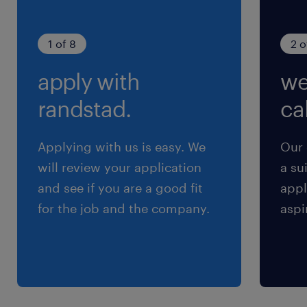
残業
ほぼ残業なし 忙しいときにまれに1h程度
1 of 8
2 o
apply with
we
randstad.
cal
Applying with us is easy. We
Our 
will review your application
a su
and see if you are a good fit
appl
for the job and the company.
aspi