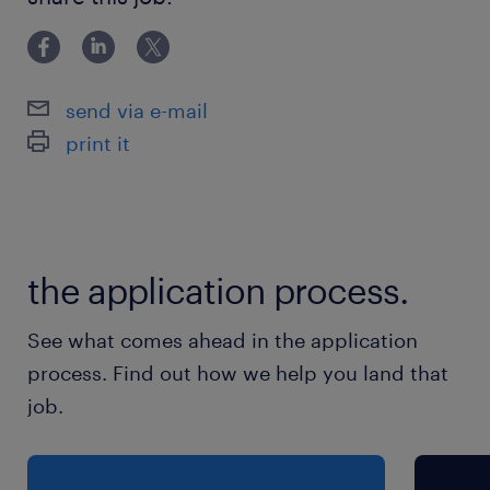
東西線／原木中山駅（徒歩17分）
東西線／原木中山駅（車4分）
send via e-mail
休日休暇
print it
週休2日
土日休み（たまに土曜出勤あり） ※週3での相
談も可◎お気軽にご相談ください
the application process.
就業時間
（1）8:00-17:00（実働8時間00分・休憩60分）
See what comes ahead in the application
（2）9:00-17:00（実働7時間00分・休憩60分）
process. Find out how we help you land that
（3）10:00-17:00（実働6時間00分・休憩60
job.
分）
※お好きな時間で選択OK！