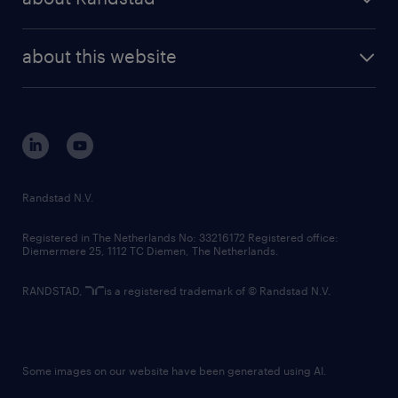
news and events
investor contacts
randstad enterprise
company profile
future of work
randstad digital
about this website
sustainability
tech suite
disclaimer
equity, diversity, inclusion and belonging
contact us
corporate governance
randstad innovation fund
country websites
Randstad N.V.
contact us
Registered in The Netherlands No: 33216172 Registered office:
Diemermere 25, 1112 TC Diemen, The Netherlands.
RANDSTAD,
is a registered trademark of © Randstad N.V.
Some images on our website have been generated using AI.