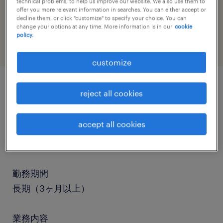
technical problems, to help us improve our website. We also use them to
job category
offer you more relevant information in searches. You can either accept or
decline them, or click "customize" to specify your choice. You can
engineering
change your options at any time. More information is in our
cookie
policy.
customize
reject all cookies
job details
accept all cookies
職種
その他（製造）、鋳造・研磨、検品
勤務期間
長期（3ヶ月以上）
業務内容