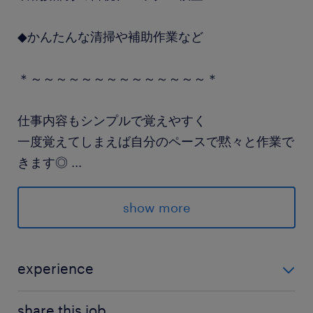
◆かんたんな清掃や補助作業など
＊～～～～～～～～～～～～～～＊
仕事内容もシンプルで覚えやすく
一度覚えてしまえば自分のペースで黙々と作業で
きます◎
...
派遣先の特徴
show more
長年にわたり、様々な輸送機器の部品製造を手掛
ける老舗メーカーです。お客様の安心・安全を支
える製品づくりに貢献しています。
experience
未経験OK！
最寄駅
share this job.