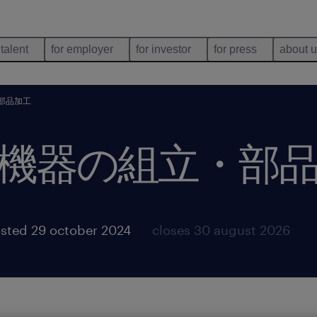
 talent
for employer
for investor
for press
about 
部品加工
機器の組立・部
sted 29 october 2024
closes 30 august 2026