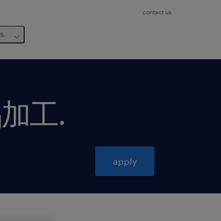
contact us
us
品加工
.
apply