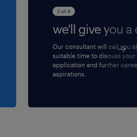
2 of 8
we'll give you a c
Our consultant will call you a
suitable time to discuss your
application and further care
aspirations.