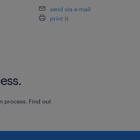
send via e-mail
print it
ess.
n process. Find out