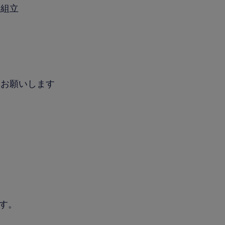
、組立
もお願いします
す
す。