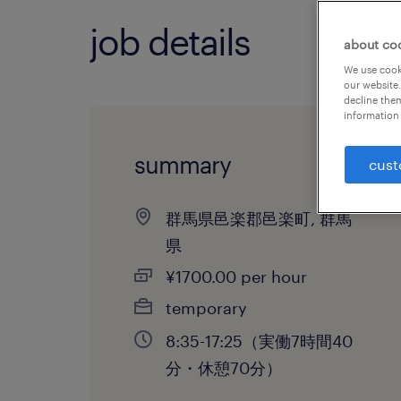
job details
about co
We use cooki
our website.
decline them
information 
summary
cust
群馬県邑楽郡邑楽町, 群馬
県
¥1700.00 per hour
temporary
8:35-17:25（実働7時間40
分・休憩70分）