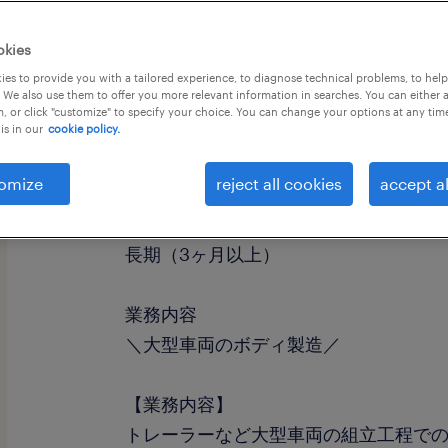
okies
es to provide you with a tailored experience, to diagnose technical problems, to hel
 We also use them to offer you more relevant information in searches. You can either 
, or click "customize" to specify your choice. You can change your options at any tim
is in our
cookie policy.
職種
組立・部品加工
omize
reject all cookies
accept al
勤務期間
長期（3ヶ月以上）
業務内容
＼大型車両のボディ製造／
【業務内容】
トレーラーなど大型車両の組立工程で