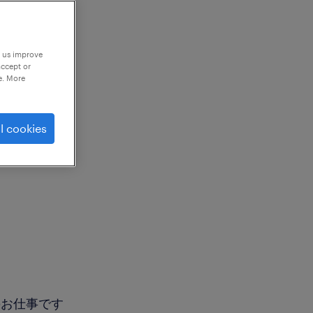
p us improve
accept or
e. More
l cookies
のお仕事です