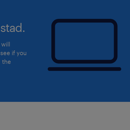
stad.
will
see if you
d the