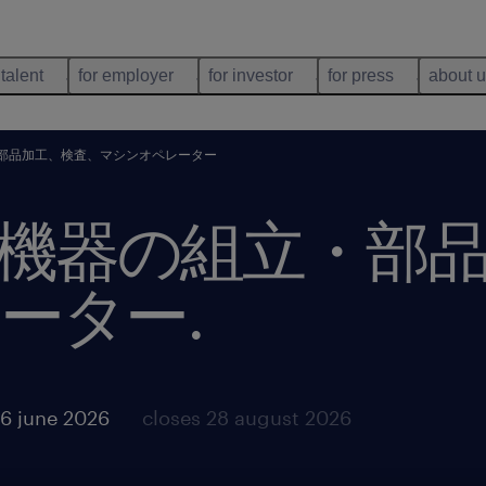
 talent
for employer
for investor
for press
about 
部品加工、検査、マシンオペレーター
機器の組立・部
ーター
.
6 june 2026
closes 28 august 2026