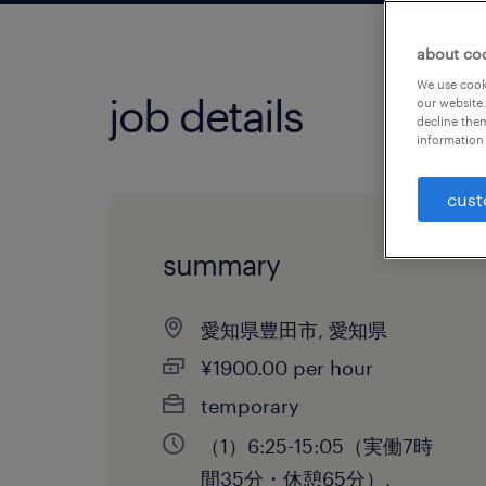
about co
We use cooki
job details
our website.
decline them
information 
cust
summary
愛知県豊田市, 愛知県
¥1900.00 per hour
temporary
（1）6:25-15:05（実働7時
間35分・休憩65分）,