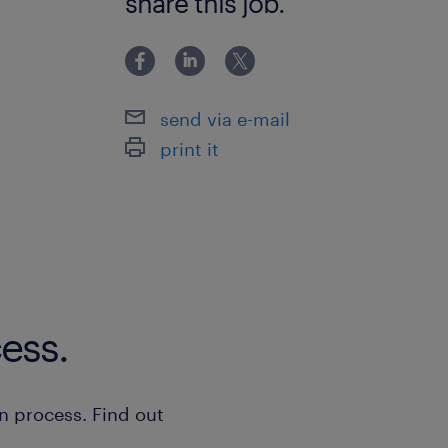
share this job.
力しながらモクモクと作業したい方にオ
きたい方 ・しっかり稼ぎたい方 ・寮
しの方 ・製造経験デビューしたい方 広
send via e-mail
print it
ess.
n process. Find out