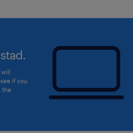
stad.
will
see if you
d the