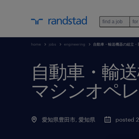
find a job
for
home
jobs
engineering
自動車・輸送機器の組立・
自動車・輸送
マシンオペレ
愛知県豊田市
,
愛知県
posted 2