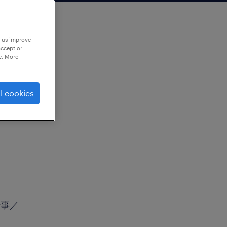
p us improve
accept or
e. More
l cookies
ーター
仕事／