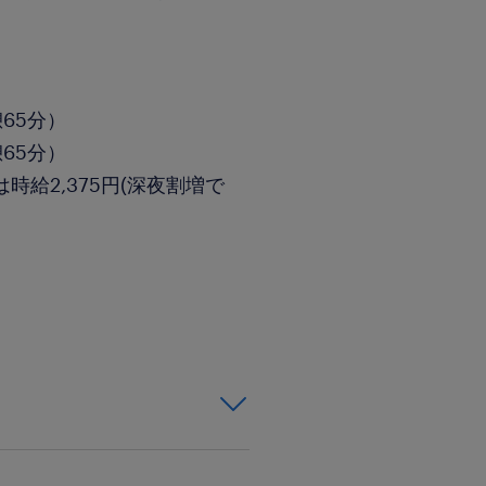
憩65分）
憩65分）
時給2,375円(深夜割増で
業のためまわりと協