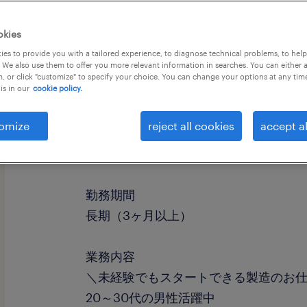
okies
es to provide you with a tailored experience, to diagnose technical problems, to hel
 We also use them to offer you more relevant information in searches. You can either 
, or click "customize" to specify your choice. You can change your options at any tim
is in our
cookie policy.
omize
reject all cookies
accept al
職種
組立・部品加工、検査、マシンオペレ
勤務期間
長期（3ヶ月以上）
業務内容
＼未経験でもスタートできる製造のお
20～30代の男性活躍中