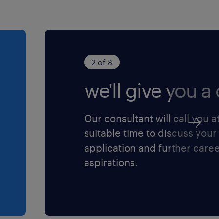
2 of 8
we'll give you a c
Our consultant will call you a
suitable time to discuss your
application and further care
aspirations.