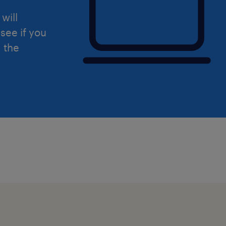
will
see if you
d the