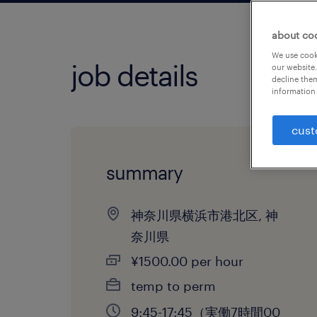
about co
We use cooki
job details
our website.
decline them
information 
cust
summary
神奈川県横浜市港北区, 神
奈川県
¥1500.00 per hour
temp to perm
9:45-17:45（実働7時間00