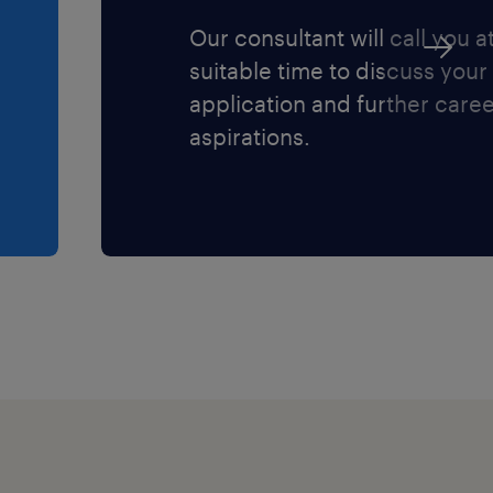
Our consultant will call you a
suitable time to discuss your
application and further care
aspirations.