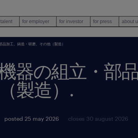
 talent
for employer
for investor
for press
about 
部品加工、鋳造・研磨、その他（製造）
機器の組立・部
（製造）
.
posted 25 may 2026
closes 30 august 2026