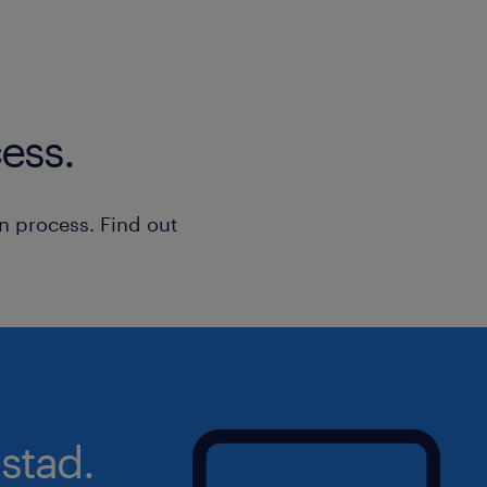
ess.
n process. Find out
stad.