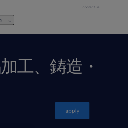
contact us
us
品加工、鋳造・
apply