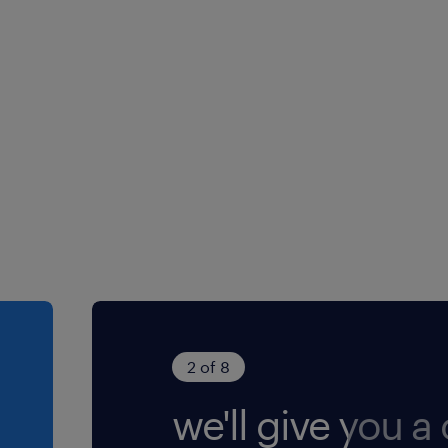
2 of 8
we'll give you a c