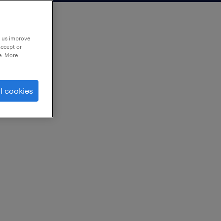
p us improve
accept or
e. More
l cookies
（製造）