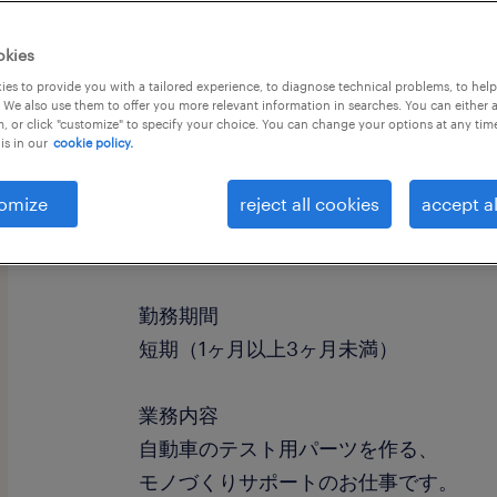
okies
es to provide you with a tailored experience, to diagnose technical problems, to hel
 We also use them to offer you more relevant information in searches. You can either 
, or click "customize" to specify your choice. You can change your options at any tim
is in our
cookie policy.
omize
reject all cookies
accept al
職種
組立・部品加工、鋳造・研磨、その他
勤務期間
短期（1ヶ月以上3ヶ月未満）
業務内容
自動車のテスト用パーツを作る、
モノづくりサポートのお仕事です。