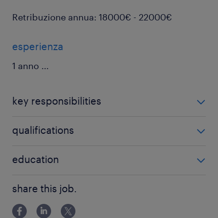
Retribuzione annua: 18000€ - 22000€
esperienza
1 anno
...
key responsibilities
Di cosa ti occuperai?
qualifications
Possiedi questi requisiti?
education
Conduzione dei macchinari di produzione e
Lower secondary education
share this job.
monitoraggio del corretto funzionamento della
linea.
Patentino del muletto (Carrello Elevatore)
necessariamente in corso di validità