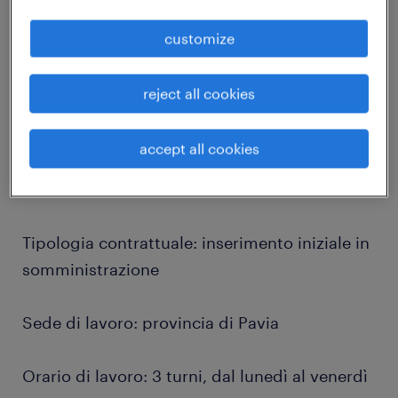
job details
customize
Randstad Italia, per nota azienda sulla
reject all cookies
provincia pavese, ricerca:
accept all cookies
OPERAIO DI PRODUZIONE CON MULETTO
FRONTALE FORCHE LUNGHE
Tipologia contrattuale: inserimento iniziale in
somministrazione
Sede di lavoro: provincia di Pavia
Orario di lavoro: 3 turni, dal lunedì al venerdì