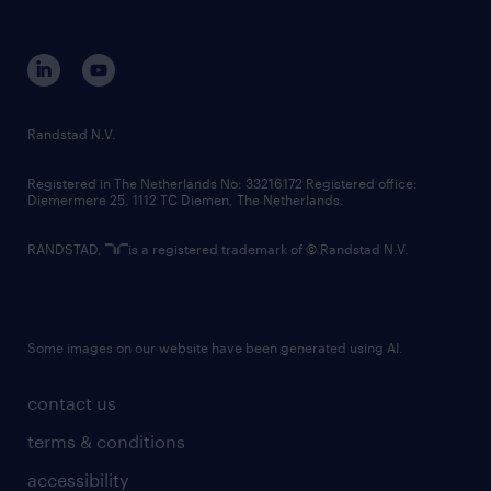
disclaimer
equity, diversity, inclusion and belonging
contact us
corporate governance
randstad innovation fund
country websites
Randstad N.V.
contact us
Registered in The Netherlands No: 33216172 Registered office:
Diemermere 25, 1112 TC Diemen, The Netherlands.
RANDSTAD,
is a registered trademark of © Randstad N.V.
Some images on our website have been generated using AI.
contact us
terms & conditions
accessibility