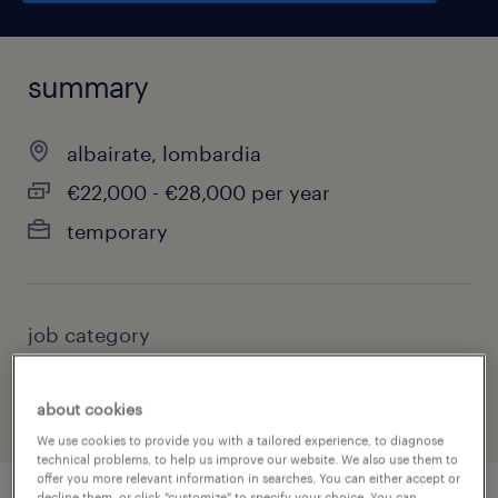
summary
albairate, lombardia
€22,000 - €28,000 per year
temporary
job category
other
about cookies
We use cookies to provide you with a tailored experience, to diagnose
technical problems, to help us improve our website. We also use them to
offer you more relevant information in searches. You can either accept or
decline them, or click "customize" to specify your choice. You can