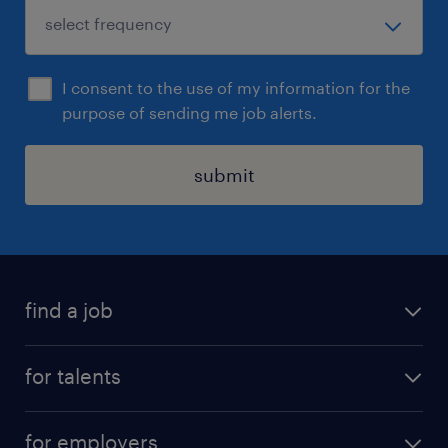
I consent to the use of my information for the
purpose of sending me job alerts.
submit
find a job
all jobs
for talents
career advice
operational career
careers at Randstad
for employers