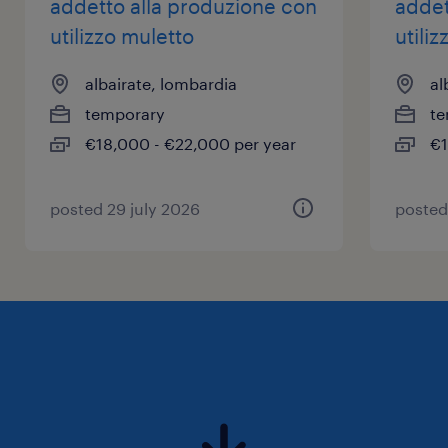
addetto alla produzione con
addet
utilizzo muletto
utili
albairate, lombardia
al
temporary
te
€18,000 - €22,000 per year
€1
posted 29 july 2026
posted