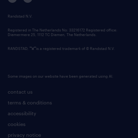
randstad innovation fund
country websites
Randstad N.V.
contact us
Registered in The Netherlands No: 33216172 Registered office:
Diemermere 25, 1112 TC Diemen, The Netherlands.
RANDSTAD,
is a registered trademark of © Randstad N.V.
Some images on our website have been generated using AI.
contact us
terms & conditions
accessibility
cookies
privacy notice