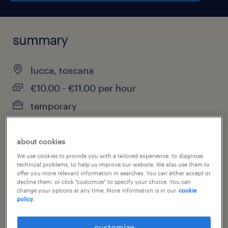
summary
lucca, toscana
€10.00 - €11.00 per hour
temporary
part-time
about cookies
We use cookies to provide you with a tailored experience, to diagnose
technical problems, to help us improve our website. We also use them to
job category
offer you more relevant information in searches. You can either accept or
decline them, or click "customize" to specify your choice. You can
science & research
change your options at any time. More information is in our
cookie
policy.
customize