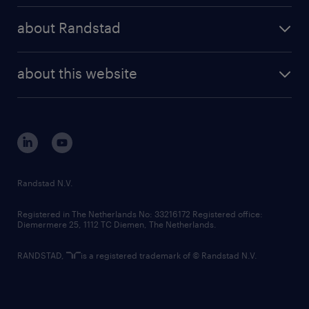
press releases
randstad share
randstad professional
about Randstad
news and events
investor contacts
randstad enterprise
company profile
future of work
randstad digital
about this website
sustainability
tech suite
disclaimer
equity, diversity, inclusion and belonging
contact us
corporate governance
randstad innovation fund
country websites
Randstad N.V.
contact us
Registered in The Netherlands No: 33216172 Registered office:
Diemermere 25, 1112 TC Diemen, The Netherlands.
RANDSTAD,
is a registered trademark of © Randstad N.V.