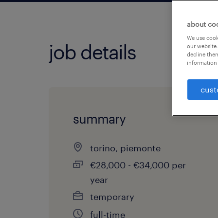
about co
We use cooki
job details
our website.
decline them
information 
cust
summary
torino, piemonte
€28,000 - €34,000 per
year
temporary
full-time