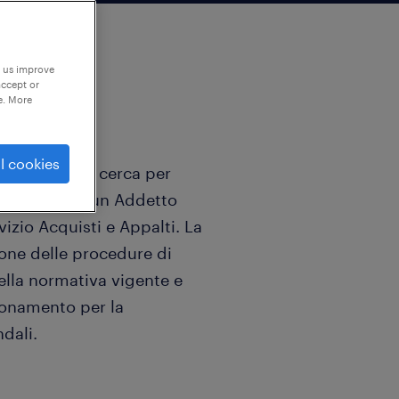
p us improve
accept or
e. More
l cookies
Corso Vittorio cerca per
re pubblico, un Addetto
rvizio Acquisti e Appalti. La
tione delle procedure di
ella normativa vigente e
gionamento per la
ndali.