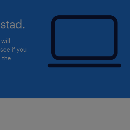
198/2006 e del Decreto Legislativo n
aperta a qualsiasi persona nel rispett
stad.
dell'inclusività. Ti preghiamo di legg
sulla privacy Randstad
(https://www.randstad.it/privacy/) ai s
will
del Regolamento (UE) 2016/679 sulla 
see if you
dati (GDPR).
d the