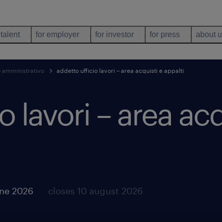
 talent
for employer
for investor
for press
about 
o amministrativo
addetto ufficio lavori – area acquisti e appalti
o lavori – area acq
une 2026
closes 10 august 2026