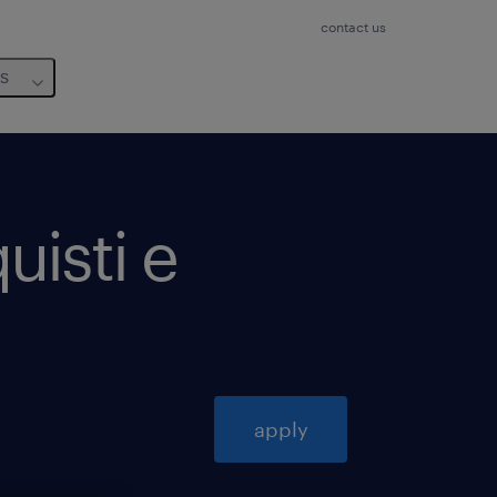
contact us
us
uisti e
apply