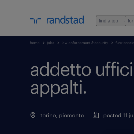
find a job
for
home
jobs
law enforcement & security
funzionari
addetto uffici
appalti
.
torino
,
piemonte
posted 11 j