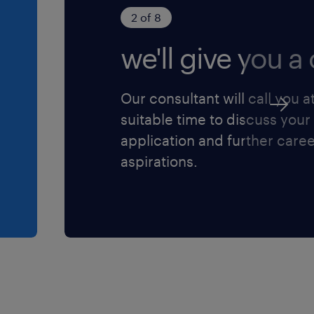
. 96/2026 ed è
2 of 8
o della diversity e
we'll give you a c
ere l'informativa
ensi dell'art. 13
Our consultant will call you a
protezione dei
suitable time to discuss your
application and further care
aspirations.