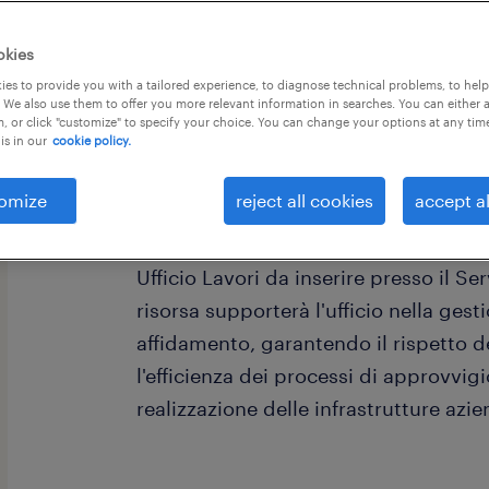
okies
es to provide you with a tailored experience, to diagnose technical problems, to hel
 We also use them to offer you more relevant information in searches. You can either 
, or click "customize" to specify your choice. You can change your options at any tim
is in our
cookie policy.
omize
reject all cookies
accept al
Randstad Italia spa, filiale di Torino 
importante realtà operante nel setto
Ufficio Lavori da inserire presso il Se
risorsa supporterà l'ufficio nella ges
affidamento, garantendo il rispetto d
l'efficienza dei processi di approvvi
realizzazione delle infrastrutture azie