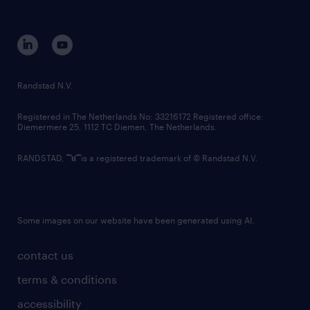
disclaimer
equity, diversity, inclusion and belonging
contact us
corporate governance
randstad innovation fund
country websites
Randstad N.V.
contact us
Registered in The Netherlands No: 33216172 Registered office:
Diemermere 25, 1112 TC Diemen, The Netherlands.
RANDSTAD,
is a registered trademark of © Randstad N.V.
Some images on our website have been generated using AI.
contact us
terms & conditions
accessibility