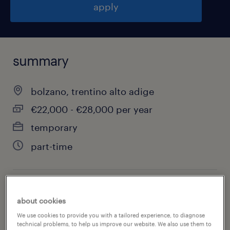
apply
summary
bolzano, trentino alto adige
€22,000 - €28,000 per year
temporary
part-time
job category
about cookies
sales
We use cookies to provide you with a tailored experience, to diagnose
technical problems, to help us improve our website. We also use them to