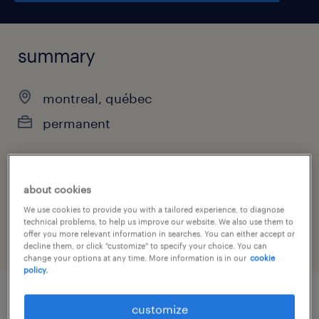
summary
montreal, québec
permanent
job category
about cookies
administrative & support services
We use cookies to provide you with a tailored experience, to diagnose
technical problems, to help us improve our website. We also use them to
offer you more relevant information in searches. You can either accept or
decline them, or click "customize" to specify your choice. You can
change your options at any time. More information is in our
cookie
policy.
customize
job details