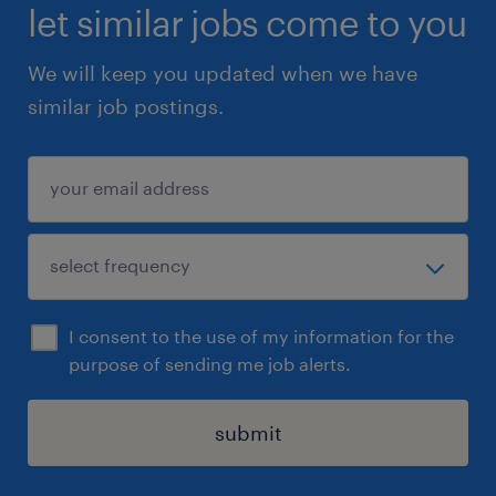
des candidats qu'ils parlent couramment
let similar jobs come to you
l'anglais (à l'oral et à l'écrit). En particulier, ce
We will keep you updated when we have
poste exigera de l'employé qu'il:
similar job postings.
-communiquer avec des
clients/partenaires/employés anglophones
situés hors du Québec sur une base régulière
-travailler sur des projets, produits ou
livrables qui doivent être présentés aux
clients en anglais
I consent to the use of my information for the
purpose of sending me job alerts.
submit
Sommaire
Ce poste vous intéresse ?