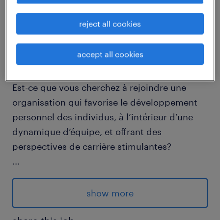
reject all cookies
Vous recherchez un nouveau défi
administratif? Une carrière dans le secteur
accept all cookies
juridique vous tente ?
Est-ce que vous cherchez à rejoindre une
organisation qui favorise le développement
personnel des individus, à l’intérieur d’une
dynamique d’équipe, et offrant des
perspectives de carrière stimulantes?
...
Notre client, une firme importante et familiale
dans le domaine juridique, cherche à
show more
embaucher, une adjointe administrative /