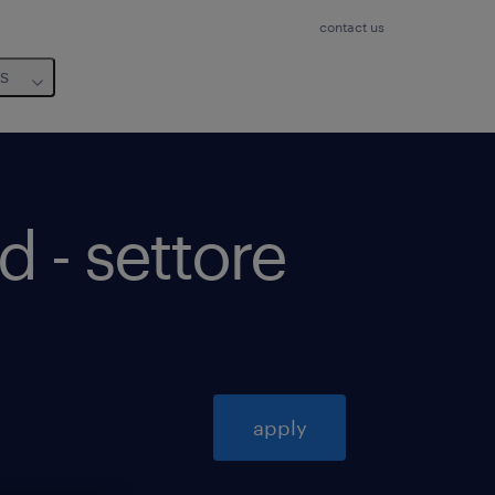
contact us
us
 - settore
apply