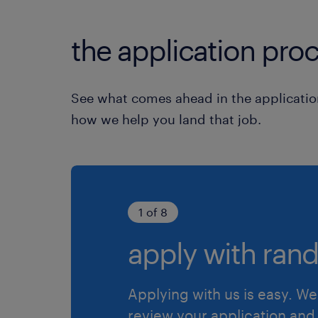
the application proc
See what comes ahead in the applicatio
how we help you land that job.
1 of 8
apply with rand
Applying with us is easy. We 
review your application and 