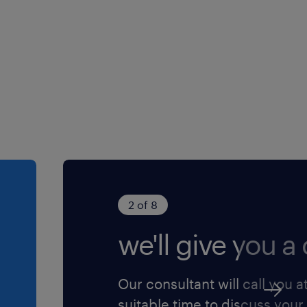
pacità di problem
one di genere
rio (NB) ai sensi
Legislativo n.
. 96/2026 ed è
o della diversity e
2 of 8
ere l'informativa
we'll give you a c
ensi dell'art. 13
protezione dei
Our consultant will call you a
suitable time to discuss your