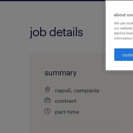
about co
We use cooki
job details
our website.
decline them
information 
cust
summary
napoli, campania
contract
part-time