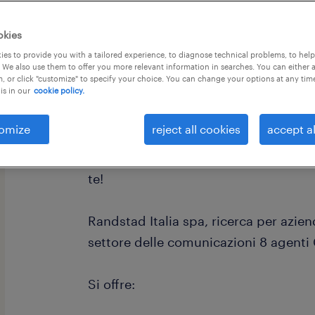
okies
es to provide you with a tailored experience, to diagnose technical problems, to hel
 We also use them to offer you more relevant information in searches. You can either 
, or click "customize" to specify your choice. You can change your options at any tim
is in our
cookie policy.
omize
reject all cookies
accept al
Sei una persona propensa al contatto 
continua a leggere perchè abbiamo l
te!
Randstad Italia spa, ricerca per azien
settore delle comunicazioni 8 agent
Si offre: