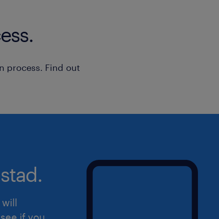
ess.
Completano il profilo proattività, ca
solving e flessibilità.
n process. Find out
Il presente annuncio è rivolto a pers
femminile (F), maschile (M) e non bina
della Legge n. 300/1970, del Decreto 
198/2006 e del Decreto Legislativo n
aperta a qualsiasi persona nel rispett
dell'inclusività. Ti preghiamo di legg
sulla privacy Randstad
stad.
(https://www.randstad.it/privacy/) ai s
del Regolamento (UE) 2016/679 sulla 
will
dati (GDPR).
see if you