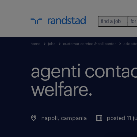
find a job
for
home
jobs
customer service & call center
addetto
agenti contac
welfare
.
napoli
,
campania
posted 11 j