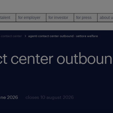
 talent
for employer
for investor
for press
about 
 contact center
agenti contact center outbound - settore welfare
t center outbound
une 2026
closes 10 august 2026