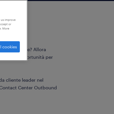
p us improve
accept or
e. More
l cookies
con il cliente? Allora
a giusta opportunità per
da cliente leader nel
i Contact Center Outbound