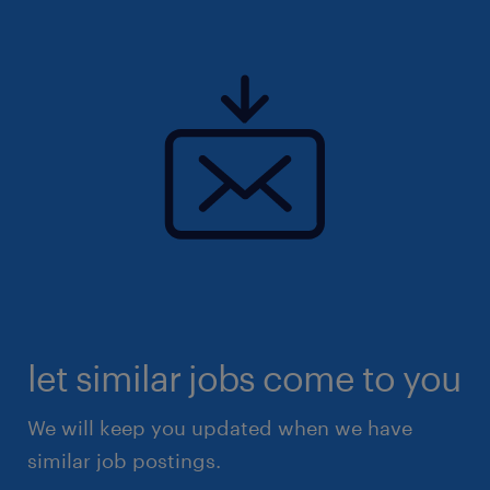
Comment se déplacer pour se rendre sur son
lieu de travail ?
- En voiture, vous profitez d'un parking
gratuit mis à disposition.
Pourquoi rejoindre cet établissement ?
En tant que professionnel(le) du secteur
médical, intégrez un établissement reconnu,
alliant innovation et fortes valeurs humaines,
pour contribuer à l'amélioration continue de
la prise en charge des patients.
let similar jobs come to you
We will keep you updated when we have
similar job postings.