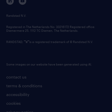
randstad innovation fund
country websites
Randstad N.V.
contact us
Registered in The Netherlands No: 33216172 Registered office:
Diemermere 25, 1112 TC Diemen, The Netherlands.
RANDSTAD,
is a registered trademark of © Randstad N.V.
Some images on our website have been generated using AI.
contact us
terms & conditions
accessibility
cookies
privacy notice