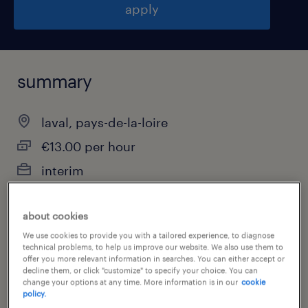
apply
summary
laval, pays-de-la-loire
€13.00 per hour
interim
about cookies
job category
We use cookies to provide you with a tailored experience, to diagnose
technical problems, to help us improve our website. We also use them to
health & social care, practitioner & technician
offer you more relevant information in searches. You can either accept or
decline them, or click "customize" to specify your choice. You can
change your options at any time. More information is in our
cookie
policy.