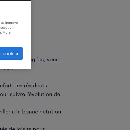
p us improve
accept or
e. More
l cookies
x personnes âgées, vous
ts et:
onfort des résidents
our suivre l'évolution de
eiller à la bonne nutrition
ités de loisirs pour