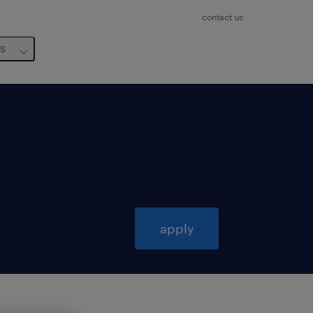
contact us
us
apply