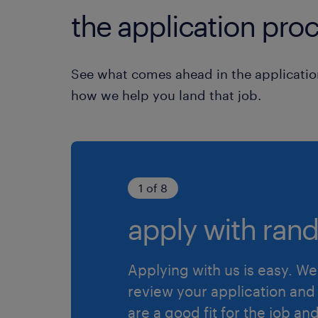
the application proc
See what comes ahead in the applicatio
how we help you land that job.
1 of 8
apply with rand
Applying with us is easy. We 
review your application and 
are a good fit for the job an