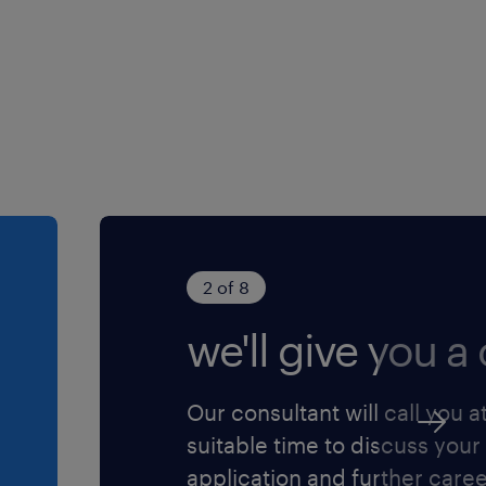
2 of 8
we'll give you a c
Our consultant will call you a
suitable time to discuss your
application and further care