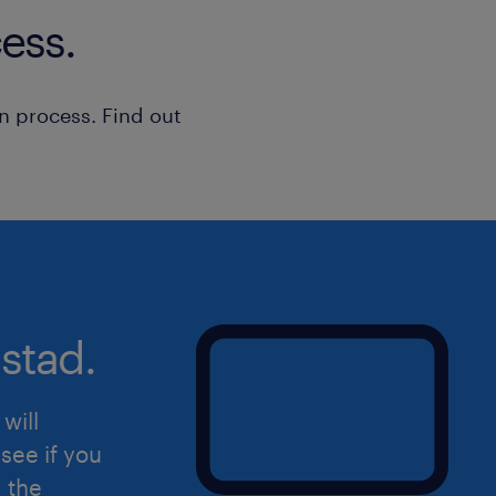
ess.
n process. Find out
stad.
will
see if you
d the