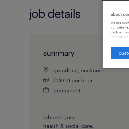
job details
about co
We use cooki
our website.
decline them
information 
summary
cust
grandrieu, occitanie
€13.00 per hour
permanent
job category
health & social care,