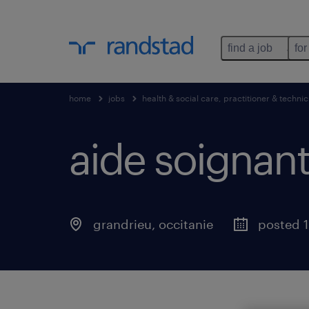
find a job
for
home
jobs
health & social care, practitioner & technic
aide soignant 
grandrieu
,
occitanie
posted 1