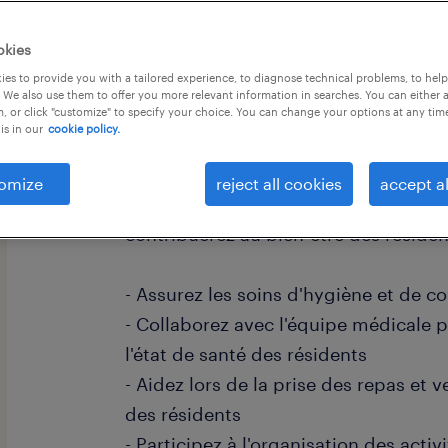
okies
es to provide you with a tailored experience, to diagnose technical problems, to hel
 We also use them to offer you more relevant information in searches. You can either 
, or click "customize" to specify your choice. You can change your options at any tim
is in our
cookie policy.
descriptif du poste
omize
reject all cookies
accept al
Au sein d'un établissement dédié au
contribuerez au bien-être des résiden
- Assurez les soins d'hygiène et de c
- Collaborez avec l'équipe médicale p
l'état de santé des résidents
- Aidez lors de la prise des repas et v
des résidents
- Participez à l'organisation des activ