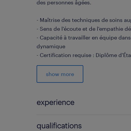
des personnes âgées.
- Maîtrise des techniques de soins a
- Sens de l'écoute et de l'empathie 
- Capacité à travailler en équipe da
dynamique
- Certification requise : Diplôme d'É
- Compréhension des règles d'hygiène
médical
show more
Processus de recrutement
Vous avez les compétences pour réus
experience
Postulez dès maintenant pour décou
processus de recrutement unique peu
6 mois
qualifications
vos objectifs de carrière tout en vous