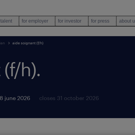
 talent
for employer
for investor
for press
about 
ian
aide soignant (f/h)
(f/h)
.
8 june 2026
closes 31 october 2026