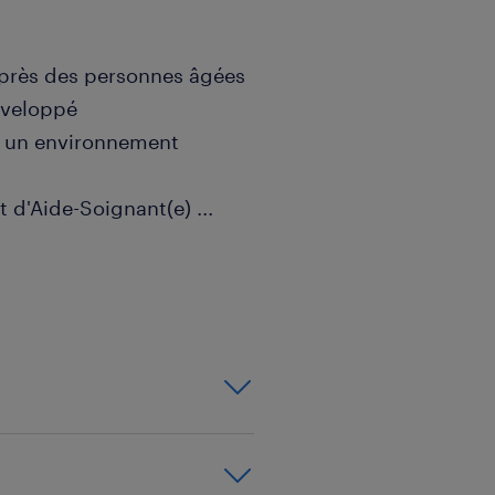
uprès des personnes âgées
développé
ns un environnement
tat d'Aide-Soignant(e)
...
 et de sécurité en milieu
sir dans ce poste ?
vrir comment notre
t vous aider à atteindre
 offrant un