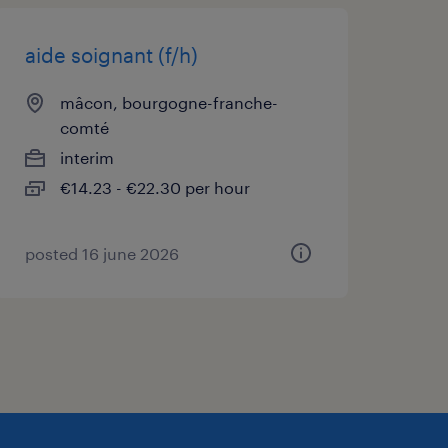
aide soignant (f/h)
nt des heures, ils ont un
mâcon, bourgogne-franche-
comté
 ?
interim
es sujets stimulants et
€14.23 - €22.30 per hour
leurs humaines sont au
ence professionnelle
posted 16 june 2026