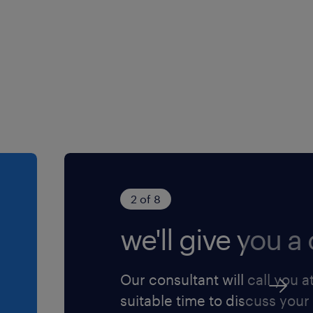
ssion intérim fait dans
e avant le 28/11/2025
t(e) (F/H) empathique,
er une différence.
 communication avec les
2 of 8
we'll give you a c
gatoire pour assurer des
Our consultant will call you a
ations variées au sein d'un
suitable time to discuss your