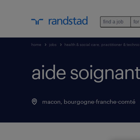
find a job
for
home
jobs
health & social care, practitioner & technic
aide soignant 
macon
,
bourgogne-franche-comté