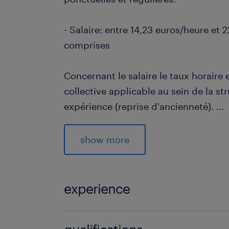
- Salaire: entre 14,23 euros/heure et
comprises
Concernant le salaire le taux horaire 
collective applicable au sein de la st
expérience (reprise d'ancienneté).
...
Avantages inégalés pour cette opport
- Avantages CSE
show more
- Indemnité kilométrique
experience
- Prévoyance santé
0 mois