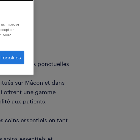
p us improve
accept or
e. More
l cookies
 des missions ponctuelles
situés sur Mâcon et dans
i offrent une gamme
lité aux patients.
es soins essentiels en tant
 soins essentiels et