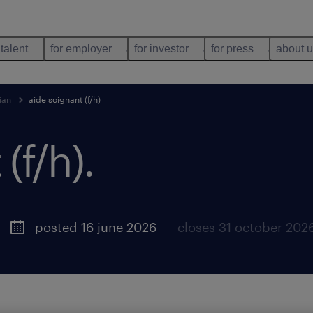
 talent
for employer
for investor
for press
about 
ian
aide soignant (f/h)
(f/h)
.
posted 16 june 2026
closes 31 october 202