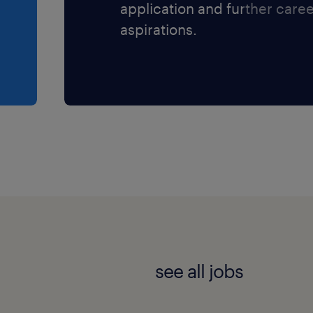
application and further care
s le bien-être des
aspirations.
iles ! Postulez, validez
oucier de la suite, nous
 des missions ponctuelles
see all jobs
situés sur Mâcon et dans
i offrent une gamme
lité aux patients.