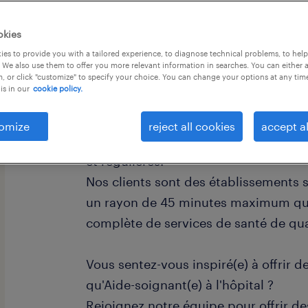
okies
es to provide you with a tailored experience, to diagnose technical problems, to hel
 We also use them to offer you more relevant information in searches. You can either 
, or click "customize" to specify your choice. You can change your options at any tim
is in our
cookie policy.
descriptif du poste
omize
reject all cookies
accept al
Prise de poste dès que possible pour
et régulières.
Nos clients sont des établissements 
un rayon de 45 minutes maximum qu
complète de services de santé de qua
Vous sentez-vous inspiré(e) à offrir d
qu'Aide-soignant(e) à l'hôpital ?
Rejoignez notre équipe pour offrir des