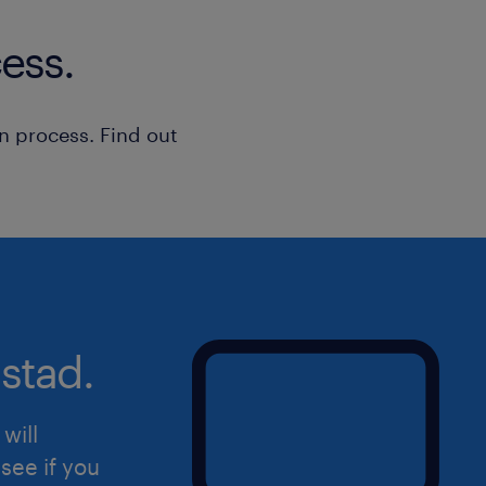
de nous transmettre un contrat de mi
une autre agence de travail temporair
ess.
depuis l'obtention de votre diplôme.
profil recherché
n process. Find out
Nous recherchons un(e) Aide soignan
déterminé(e) et désireux(se) d'apport
- Excellente capacité d'écoute et de
patients et l'équipe médicale
stad.
- Diplôme d'État d'Aide-soignant obli
soins de qualité
will
- Forte capacité d'adaptation aux situ
see if you
hôpital dynamique