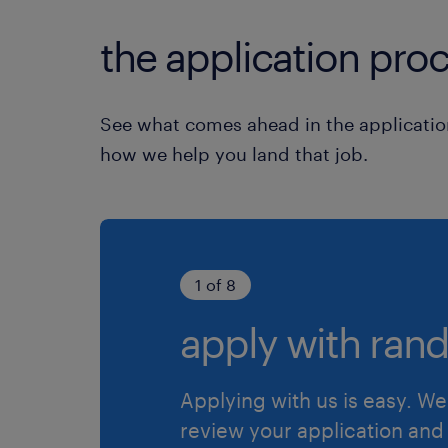
the application proc
See what comes ahead in the applicatio
how we help you land that job.
1 of 8
apply with rand
Applying with us is easy. We 
review your application and 