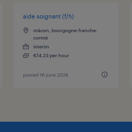
Comment venir travailler ?
aide soignant (f/h)
- Arrêtez de chercher une place penda
parking géant.
mâcon, bourgogne-franche-
comté
Pourquoi rejoindre cet établissement
interim
Découvrez un établissement offrant d
€14.23 per hour
des défis excitants, où les fortes va
cœur de leur vision, pour une expéri
posted 16 june 2026
enrichissante et épanouissante.