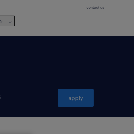
contact us
us
6
apply