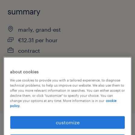
summary
marly, grand-est
€12.31 per hour
contract
about cookies
job category
We use cookies to provide you with a tailored experience, to diagnose
technical problems, to help us improve our website. We also use them to
health & social care, practitioner & technician
offer you more relevant information in searches. You can either accept or
decline them, or click "customize" to specify your choice. You can
change your options at any time. More information is in our
cookie
policy.
customize
job details