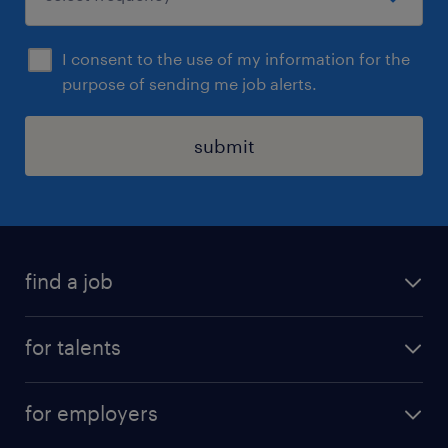
Optez pour un établissement reconnu qui
propose des sujets stimulants et se distingue
I consent to the use of my information for the
par ses fortes valeurs humaines, offrant ainsi
purpose of sending me job alerts.
un environnement de travail idéal pour les
professionnel(le)s passionné(e)s.
submit
find a job
all jobs
for talents
career advice
operational career
careers at Randstad
for employers
professional career