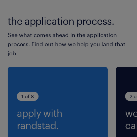
pour vous :
- Avantages CSE
the application process.
- Indemnité kilométrique
See what comes ahead in the application
process. Find out how we help you land that
- Prévoyance santé
job.
- Primes et intéressements
Joignez-vous à nous pour profiter de nos
1 of 8
2 o
avantages exclusifs, y compris Fast TT, qui
apply with
we
vous garantissent une expérience intérimaire
exceptionnelle.
randstad.
cal