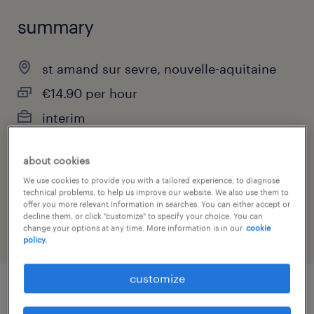
summary
st amand sur sevre, nouvelle-aquitaine
€14.90 per hour
interim
about cookies
job category
We use cookies to provide you with a tailored experience, to diagnose
technical problems, to help us improve our website. We also use them to
health & social care, practitioner & technician
offer you more relevant information in searches. You can either accept or
decline them, or click "customize" to specify your choice. You can
change your options at any time. More information is in our
cookie
policy.
customize
job details