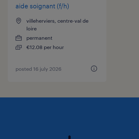
aide soignant (f/h)
à propos de notre client
villeherviers, centre-val de
loire
Notre client est un établissement situé à
permanent
VILLEHERVIERS qui offre des services et des
€12.08 per hour
soins à des personnes âgées dans une
atmosphère sûre et chaleureuse.
posted 16 july 2026
Pourquoi rejoindre cet établissement ?
Plongez-vous au sein d'un établissement
mettant l'accent sur le bien-être de ses
salarié(e)s, valorisant les efforts individuels et
portant des valeurs humaines fortes pour une
carrière épanouissante et gratifiante.