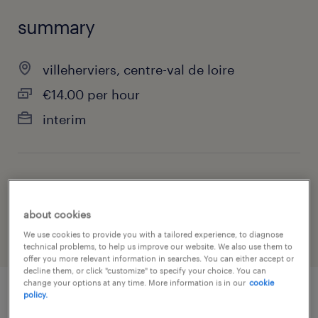
summary
villeherviers, centre-val de loire
€14.00 per hour
interim
job category
health & social care, practitioner & technician
about cookies
We use cookies to provide you with a tailored experience, to diagnose
technical problems, to help us improve our website. We also use them to
offer you more relevant information in searches. You can either accept or
decline them, or click "customize" to specify your choice. You can
change your options at any time. More information is in our
cookie
policy.
job details