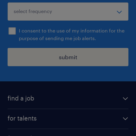
I consent to the use of my information for the
purpose of sending me job alerts.
submit
find a job
all jobs
for talents
career advice
operational career
careers at Randstad