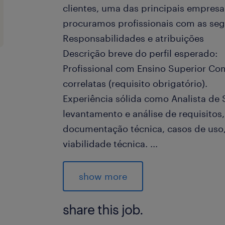
clientes, uma das principais empresa
procuramos profissionais com as segu
Responsabilidades e atribuições
Descrição breve do perfil esperado:
Profissional com Ensino Superior Co
correlatas (requisito obrigatório).
Experiência sólida como Analista de
levantamento e análise de requisitos
documentação técnica, casos de uso, 
viabilidade técnica.
...
É fundamental ter conhecimento técn
junção, filtros, agregações). Difere
show more
(Asp.Net) e PHP (Laravel).
Outros pontos relevantes discutidos:
share this job.
Contexto da vaga: O time de TI pos