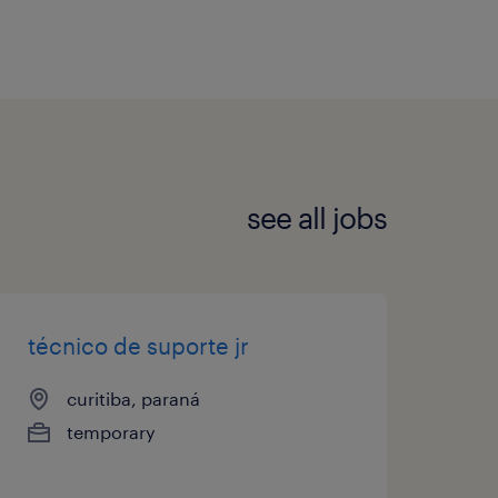
 Odontológico Dental Uni;
ílio Creche (somente
no aniversário.
ritiba/PR e Região
almoço: 08h às 17h48 -
see all jobs
emana presencial - às
técnico de suporte jr
o Hartmann, 1400 – Mercês
curitiba, paraná
temporary