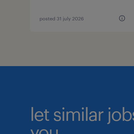
posted 31 july 2026
let similar jo
you