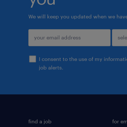
We will keep you updated when we have 
submit
I consent to the use of my informat
job alerts.
find a job
for e