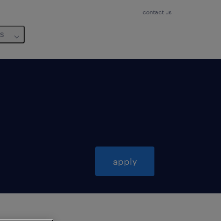
contact us
us
apply