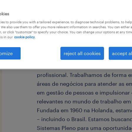
okies
es to provide you with a tailored experience, to diagnose technical problems, to hel
 We also use them to offer you more relevant information in searches. You can either 
, or click "customize" to specify your choice. You can change your options at any tim
is in our
cookie policy.
Olá, somos a Randstad, líder global
Humanos, que vão desde o recrutame
omize
reject all cookies
accept al
os níveis e formatos de trabalho até
atuando como um parceiro do talent
profissional. Trabalhamos de forma e
áreas de negócios para atender as e
em gestão de pessoas e impulsionar 
relevantes no mundo de trabalho em
Fundada em 1960 na Holanda, estamo
– incluindo o Brasil. Estamos buscan
Sistemas Pleno para uma oportunid