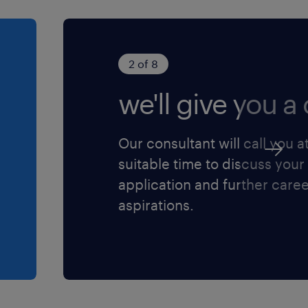
 devido ao histórico da
 nível de autogestão e
2 of 8
we'll give you a c
 boa comunicação são
sa (educacional) e contato
Our consultant will call you a
suitable time to discuss your
ade de navegar em
application and further care
oco no resultado.
aspirations.
a; Plano Médico Unimed