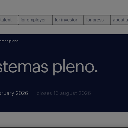
 talent
for employer
for investor
for press
about 
stemas pleno
istemas pleno
.
bruary 2026
closes 16 august 2026