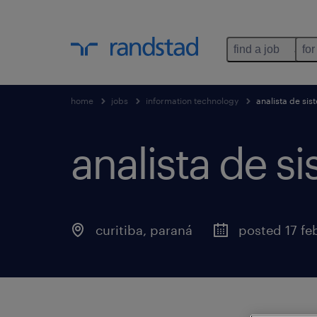
find a job
for
home
jobs
information technology
analista de si
analista de s
curitiba
,
paraná
posted 17 fe