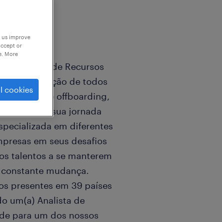
p us improve
accept or
e. More
 em soluções de Recursos
nto e a seleção de todos
l cookies
 onboarding e offboarding,
o em toda a sua jornada
specializada em diferentes
mpresas em seus desafios
os talentos a se manterem
 constante mudança.
s presentes em 39 países
do um(a) Analista de
ade para um dos nossos