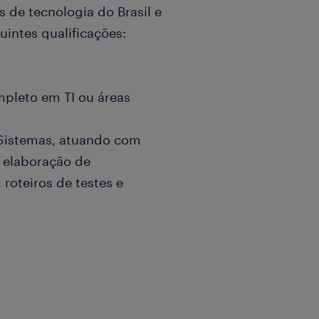
s de tecnologia do Brasil e
intes qualificações:
mpleto em TI ou áreas
 Sistemas, atuando com
, elaboração de
roteiros de testes e
ico em SQL (consulta,
nciais: Conhecimento em C#
sui alto volume de