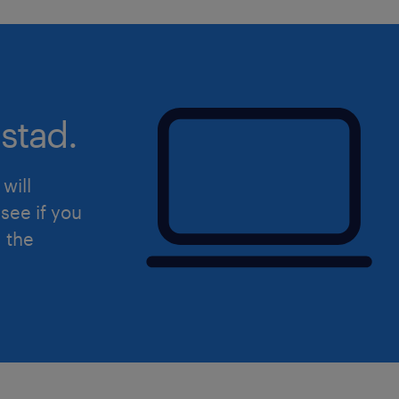
Maturidade Profissional: Ponto focal
vaga de substituição. Necessário alto
postura sênior.
stad.
Relacionamento: Perfil relacional e
essenciais devido à cultura da empre
constante com stakeholders e GPs.
will
see if you
Resiliência e Objetividade: Capacid
d the
processos burocráticos mantendo o f
EMPRESAS OFFLIMITS
N/A
DETALHES DA VAGA:
Benefícios: VA ou VR de R$ 29,00/di