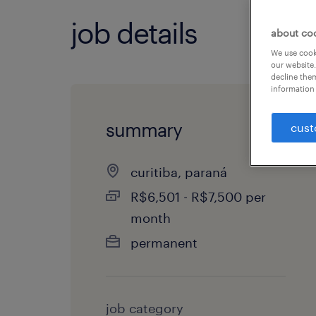
job details
about co
We use cooki
our website.
decline them
information 
summary
cust
curitiba, paraná
R$6,501 - R$7,500 per
month
permanent
job category