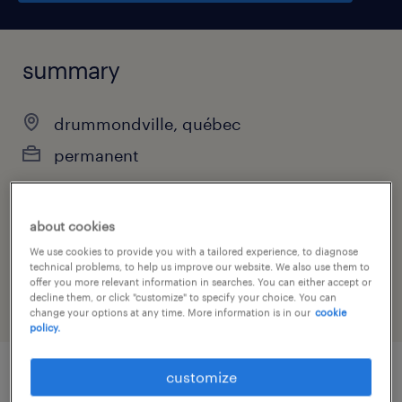
summary
drummondville, québec
permanent
about cookies
job category
We use cookies to provide you with a tailored experience, to diagnose
customer service & call center
technical problems, to help us improve our website. We also use them to
offer you more relevant information in searches. You can either accept or
decline them, or click "customize" to specify your choice. You can
change your options at any time. More information is in our
cookie
policy.
customize
job details