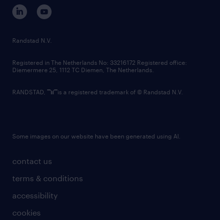
corporate governance
randstad innovation fund
country websites
Randstad N.V.
contact us
Registered in The Netherlands No: 33216172 Registered office:
Diemermere 25, 1112 TC Diemen, The Netherlands.
RANDSTAD,
is a registered trademark of © Randstad N.V.
Some images on our website have been generated using AI.
contact us
terms & conditions
accessibility
cookies