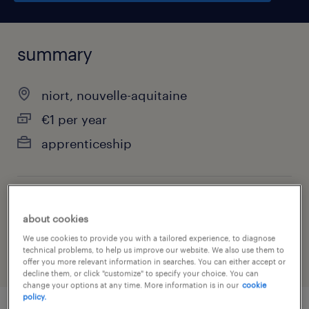
summary
niort, nouvelle-aquitaine
€1 per year
apprenticeship
job category
about cookies
health & social care, practitioner & technician
We use cookies to provide you with a tailored experience, to diagnose
technical problems, to help us improve our website. We also use them to
offer you more relevant information in searches. You can either accept or
decline them, or click "customize" to specify your choice. You can
change your options at any time. More information is in our
cookie
policy.