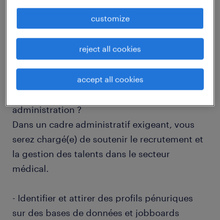
job details
customize
descriptif du poste
reject all cookies
accept all cookies
Quels défis enrichissants attendent l'Assistant
ressources humaines (F/H) au sein de notre
administration ?
Dans un cadre administratif exigeant, vous
serez chargé(e) de soutenir le recrutement et
la gestion des talents dans le secteur
médical.
- Identifier et attirer des profils pénuriques
sur des bases de données et jobboards