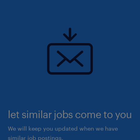
Dans cet établissement reconnu, les
professionnel(le)s abordent des sujets
stimulants et bénéficient d'un environnement
de travail porté par de fortes valeurs
humaines, favorisant ainsi leur
épanouissement et leur réussite.
let similar jobs come to you
We will keep you updated when we have
similar job postings.