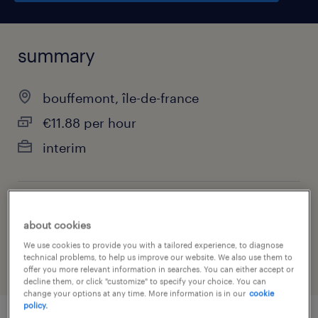
summary
bouffemont, île-de-france
€11.88 per hour
interim
job category
about cookies
health & social care, practitioner & technician
We use cookies to provide you with a tailored experience, to diagnose
technical problems, to help us improve our website. We also use them to
offer you more relevant information in searches. You can either accept or
decline them, or click "customize" to specify your choice. You can
change your options at any time. More information is in our
cookie
policy.