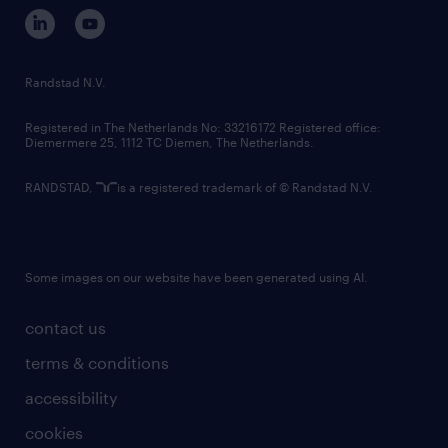
corporate governance
randstad innovation fund
country websites
Randstad N.V.
contact us
Registered in The Netherlands No: 33216172 Registered office:
Diemermere 25, 1112 TC Diemen, The Netherlands.
RANDSTAD,
is a registered trademark of © Randstad N.V.
Some images on our website have been generated using AI.
contact us
terms & conditions
accessibility
cookies