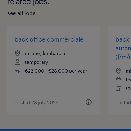
related jobs.
see all jobs
back office commerciale
back 
autom
milano, lombardia
(f/m/
temporary
€22,000 - €28,000 per year
mi
te
€2
posted 28 july 2026
posted