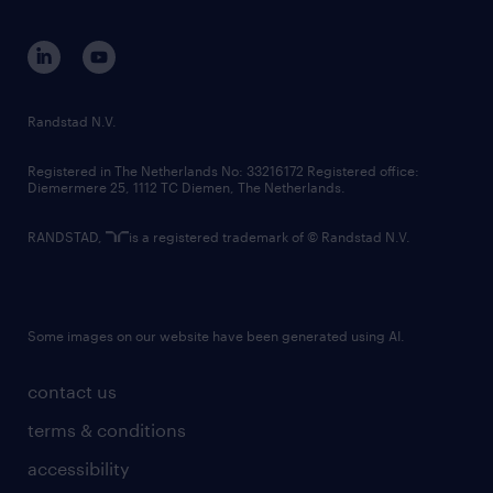
equity, diversity, inclusion and belonging
contact us
corporate governance
randstad innovation fund
country websites
Randstad N.V.
contact us
Registered in The Netherlands No: 33216172 Registered office:
Diemermere 25, 1112 TC Diemen, The Netherlands.
RANDSTAD,
is a registered trademark of © Randstad N.V.
Some images on our website have been generated using AI.
contact us
terms & conditions
accessibility