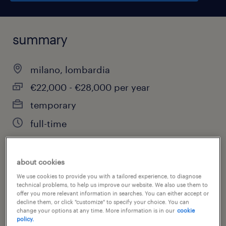
summary
milano, lombardia
€22,000 - €28,000 per year
temporary
full-time
about cookies
job category
We use cookies to provide you with a tailored experience, to diagnose
administrative & support services
technical problems, to help us improve our website. We also use them to
offer you more relevant information in searches. You can either accept or
decline them, or click "customize" to specify your choice. You can
change your options at any time. More information is in our
cookie
policy.