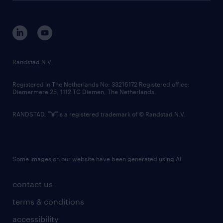
disclaimer
equity, diversity, inclusion and belonging
contact us
corporate governance
randstad innovation fund
country websites
Randstad N.V.
contact us
Registered in The Netherlands No: 33216172 Registered office:
Diemermere 25, 1112 TC Diemen, The Netherlands.
RANDSTAD,
is a registered trademark of © Randstad N.V.
Some images on our website have been generated using AI.
contact us
terms & conditions
accessibility