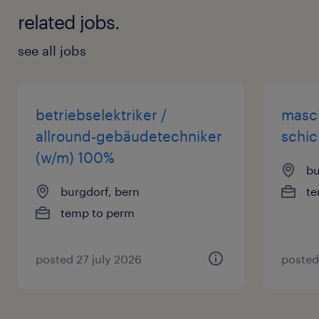
related jobs.
see all jobs
betriebselektriker /
masch
allround-gebäudetechniker
schic
(w/m) 100%
bu
burgdorf, bern
te
temp to perm
posted 27 july 2026
posted