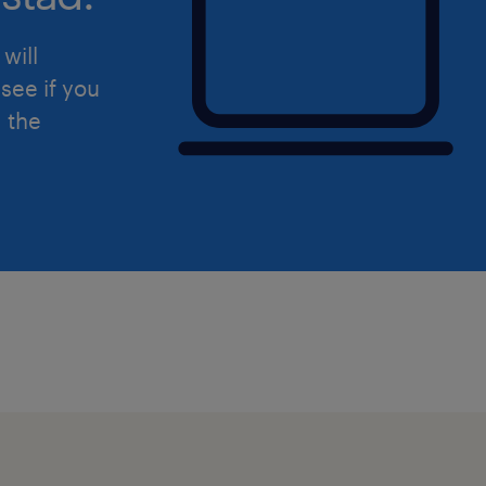
die flexibel hybride werken via een fi
concept stimuleert. Het diverse team 
will
gezellige sfeer waar een sterke ond
see if you
centraal staat. Iedereen krijgt hier de
d the
en professioneel te
groeien.
Wat bieden zij:
Begeleiding op de werkvloer
Een kantooromgeving met mogelij
zonderen
Tegelijkertijd veel samenwerking e
Telefonisch contact