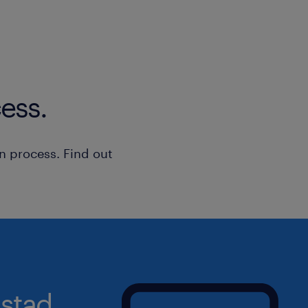
beantwoording van simpele vrag
Fouten opsporen in het desbetre
weekroosters maken.
waar ga je werken
ess.
Stedin staat midden in de grootste u
energietransitie (elektrische auto's, 
n process. Find out
teruglevering energie). Dit maakt he
crucialer dan ooit. Het doel: een to
realiseren.
Als bodemdesk medewerker ben je, zo
onmisbare schakel.
stad.
Je komt terecht in een maatschappeli