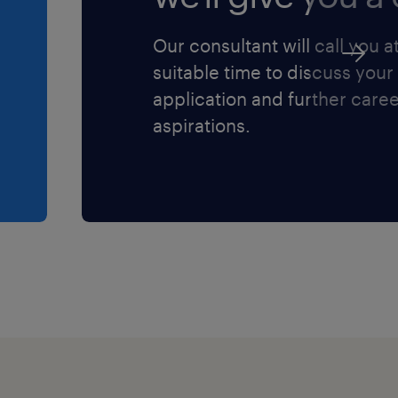
jn
blinkt uit door een
Our consultant will call you a
erlinge behulpzaamheid
suitable time to discuss your
 ruimte om zichzelf te zijn
application and further care
aspirations.
kheid om je af te
n sociale interactie