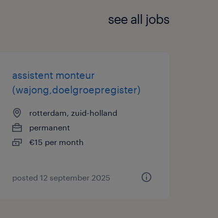
see all jobs
ega’s en externe partijen
jouw mogelijkheden en
assistent monteur
(wajong,doelgroepregister)
rotterdam, zuid-holland
ature? En behoor jij tot de
permanent
n snel en stuur een e-mail
€15 per month
randstadrisesmart.nl
oor iedereen die zich
posted 12 september 2025