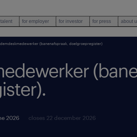
 talent
for employer
for investor
for press
about 
demdeskmedewerker (banenafspraak, doelgroepregister)
dewerker (banen
ister)
.
ne 2026
closes 22 december 2026