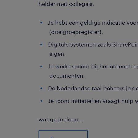
helder met collega's.
Je hebt een geldige indicatie vo
(doelgroepregister).
Digitale systemen zoals SharePoin
eigen.
Je werkt secuur bij het ordenen e
documenten.
De Nederlandse taal beheers je g
Je toont initiatief en vraagt hulp
wat ga je doen
...
Jouw inzet zorgt voor een vlekkeloze
complexe projecten op de actieve B