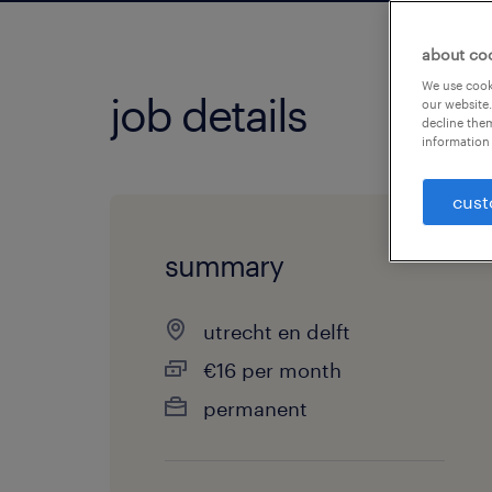
about co
We use cooki
job details
our website.
decline them
information 
cust
summary
utrecht en delft
€16 per month
permanent