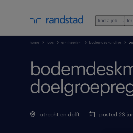
find a job
for
home
jobs
engineering
bodemdeskundige
bo
bodemdeskme
doelgroepreg
utrecht en delft
posted 23 ju