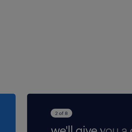
en.
ffende systeem en
itdaging: de
gasalternatieven, massale
t werk complexer en
ekomstbestendig energienet
als je kunt lezen; een
2 of 8
we'll give you a c
jk betrokken organisatie