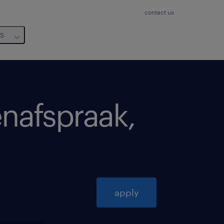
contact us
us
afspraak,
apply