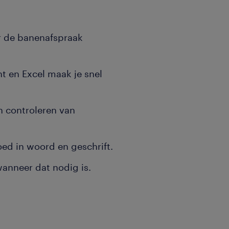
or de banenafspraak
t en Excel maak je snel
n controleren van
oed in woord en geschrift.
 wanneer dat nodig is.
 voorbereiding van
odemdesk.