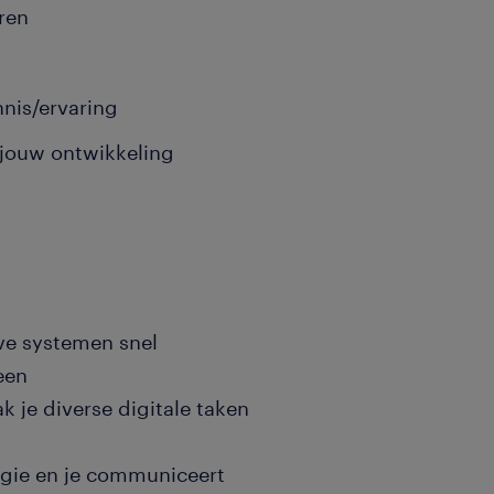
ren
nnis/ervaring
jouw ontwikkeling
ve systemen snel
een
ak je diverse digitale taken
gie en je communiceert