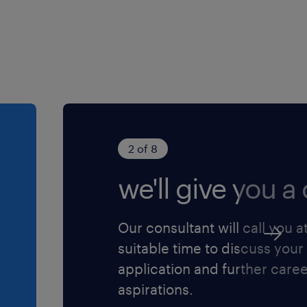
2 of 8
we'll give you a c
Our consultant will call you a
suitable time to discuss your
application and further care
aspirations.