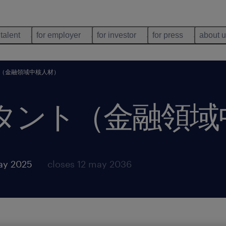
 talent
for employer
for investor
for press
about 
ト（金融領域中核人材）
ルタント（金融領
ay 2025
closes 12 may 2036