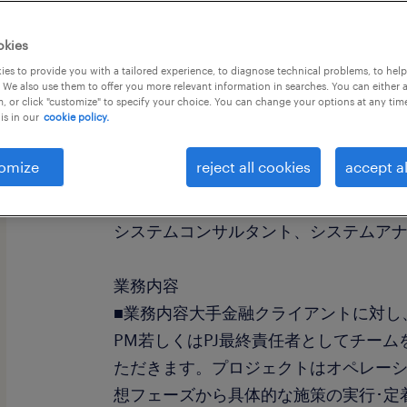
okies
es to provide you with a tailored experience, to diagnose technical problems, to hel
 We also use them to offer you more relevant information in searches. You can either 
, or click "customize" to specify your choice. You can change your options at any tim
is in our
cookie policy.
社名
社名非公開
omize
reject all cookies
accept al
職種
システムコンサルタント、システムア
業務内容
■業務内容大手金融クライアントに対し
PM若しくはPJ最終責任者としてチー
ただきます。プロジェクトはオペレーシ
想フェーズから具体的な施策の実行･定