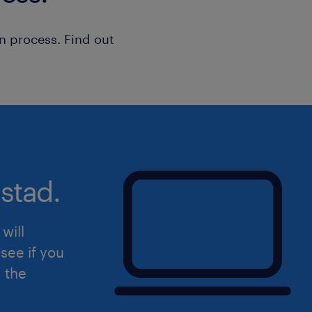
n process. Find out
stad.
will
see if you
d the