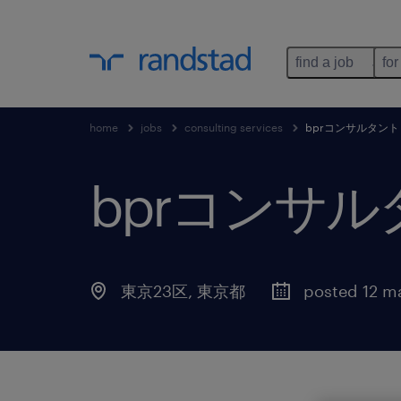
find a job
for
home
jobs
consulting services
bprコンサルタン
bprコンサ
東京23区
,
東京都
posted 12 m