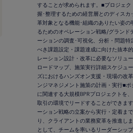
することが求められます。■プロジェク
握･整理するための経営層とのディスカ
革対象となる機能･組織のありたい姿の
るためのオペレーション戦略/グランド
ーションの調査･可視化、分析・問題特
べき課題設定・課題達成に向けた抜本的B
レーション設計・改革に必要なソリュー
ロードマップ、施策実行詳細スケジュ
ズにおけるハンズオン支援・現場の改
ンジマネジメント施策の計画・実行■ポ
に関連する大規模BPRプロジェクトを、
取引の環境でリードすることができま
ーション戦略の立案から実行・定着ま
り、クライアントの業務変革を推進しま
として、チームを率いるリーダーシッ