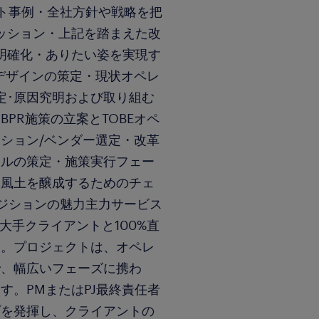
ト事例・全社方針や戦略を把
ッション・上記を踏まえた改
明確化・ありたい姿を実現す
デザインの策定・現状オペレ
定･原因究明および取り組む
PR施策の立案とTOBEオペ
ション/ベンダー選定・改革
ールの策定・施策実行フェー
革風土を醸成するためのチェ
ジションの魅力主力サービス
大手クライアントと100%直
す。プロジェクトは、オペレ
で、幅広いフェーズに携わ
す。PMまたはPJ最終責任者
プを発揮し、クライアントの