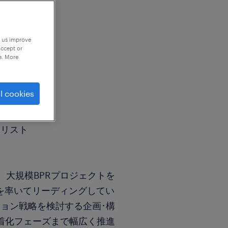
p us improve
accept or
e. More
l cookies
ナリスト
、大規模BPRプロジェクトを
ムを率いてリーディングしてい
ョン戦略を検討する企画･構
着化フェーズまで幅広く推進