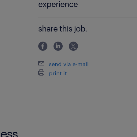
experience
【必須経験】 ・コンサルティングファー
share this job.
ェクト経験 ・企画構想から実行まで一
ディングした経験 ・PMとして5名程度
プロジェクトをリーディングした経験
send via e-mail
print it
ess.