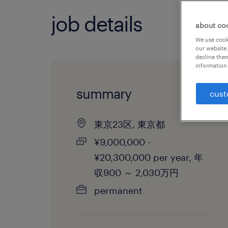
job details
about co
We use cooki
our website.
decline them
information 
summary
cust
東京23区, 東京都
¥9,000,000 -
¥20,300,000 per year, 年
収900 ～ 2,030万円
permanent