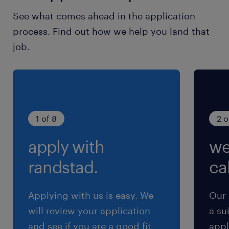
休日休暇
See what comes ahead in the application
シフト制
process. Find out how we help you land that
週休2日・シフト制
job.
就業時間
10:00-18:30（実働7時間30分・休憩60分）
残業
1 of 8
2 o
基本なし
apply with
we
交通費
randstad.
cal
※規定あり
Applying with us is easy. We
Our 
will review your application
a su
and see if you are a good fit
appl