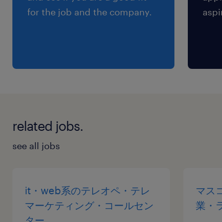
for the job and the company.
aspi
related jobs.
see all jobs
it・web系のテレオペ・テレ
マス
マーケティング・コールセン
業・
ター