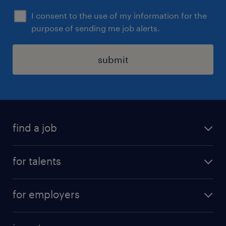
I consent to the use of my information for the
purpose of sending me job alerts.
submit
find a job
all jobs
for talents
career advice
operational career
careers at Randstad
for employers
professional career
staffing solutions
digital career