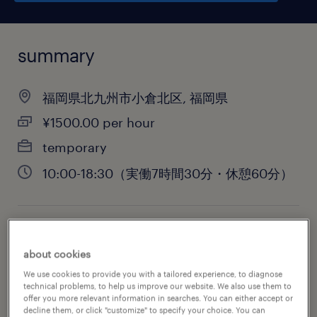
summary
福岡県北九州市小倉北区, 福岡県
¥1500.00 per hour
temporary
10:00-18:30（実働7時間30分・休憩60分）
job category
about cookies
sales
We use cookies to provide you with a tailored experience, to diagnose
technical problems, to help us improve our website. We also use them to
offer you more relevant information in searches. You can either accept or
decline them, or click "customize" to specify your choice. You can