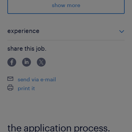
show more
■スーツもしくはビジネスカジュアル勤務
派遣先の特徴
experience
マンション・アパート大家さんをサポートする、
・接客や人と話すこと、提案することが好きな方 ※運
一括借り上げ・家賃保証のリーディングカンパニ
share this job.
転免許
ー！空室対策のリノベーションサービスなど資産
価値の向上の提案もしています！【社内環境】禁
煙・オフィスカジュアル
send via e-mail
print it
最寄駅
鹿児島本線／小倉(福岡県)駅（徒歩5分）
鹿児島本線／戸畑駅（徒歩3分）
日豊本線／下曽根駅（徒歩4分）
the application process.