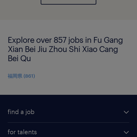
Explore over 857 jobs in Fu Gang
Xian Bei Jiu Zhou Shi Xiao Cang
Bei Qu
福岡県
(
861
)
find a job
all jobs
for talents
career advice