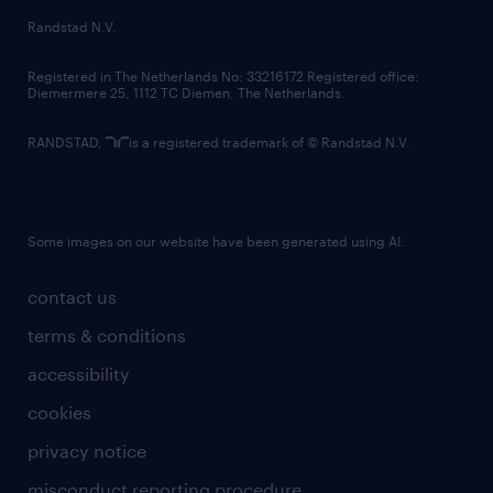
country websites
Randstad N.V.
contact us
Registered in The Netherlands No: 33216172 Registered office:
Diemermere 25, 1112 TC Diemen, The Netherlands.
RANDSTAD,
is a registered trademark of © Randstad N.V.
Some images on our website have been generated using AI.
contact us
terms & conditions
accessibility
cookies
privacy notice
misconduct reporting procedure