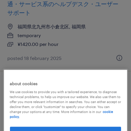
通・サービス系のヘルプデスク・ユーザー
サポート
福岡県北九州市小倉北区, 福岡県
temporary
¥1420.00 per hour
posted 18 february 2025
about cookies
教育関連の養護教諭・保育士・幼稚園事務
We use cookies to provide you with a tailored experience, to diagnose
technical problems, to help us improve our website. We also use them to
福岡県北九州市小倉北区, 福岡県
offer you more relevant information in searches. You can either accept or
decline them, or click "customize" to specify your choice. You can
temporary
change your options at any time. More information is in our
cookie
¥1400.00 per hour
policy.