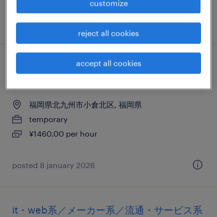
customize
posted 11 may 2026
reject all cookies
accept all cookies
it・web系／メーカー系／流通・サービス系
のスーパーバイザー
福岡県北九州市小倉北区, 福岡県
temporary
¥1460.00 per hour
posted 8 january 2026
it・web系／メーカー系／流通・サービス系