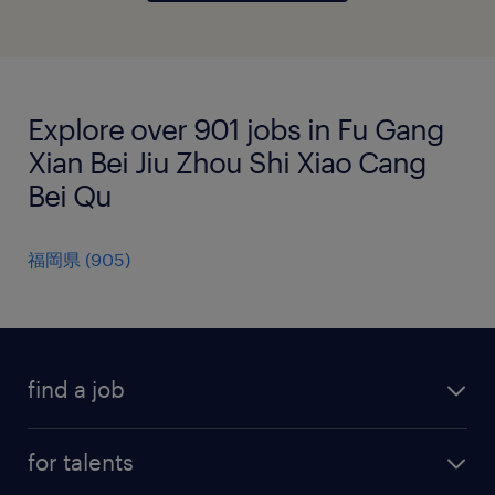
Explore over 901 jobs in Fu Gang
Xian Bei Jiu Zhou Shi Xiao Cang
Bei Qu
福岡県
(
905
)
find a job
all jobs
for talents
career advice