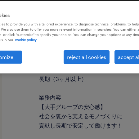
okies
es to provide you with a tailored experience, to diagnose technical problems, to hel
 We also use them to offer you more relevant information in searches. You can either 
, or click "customize" to specify your choice. You can change your options at any tim
is in our
cookie policy.
職種
CADオペレータ
omize
reject all cookies
accept al
勤務期間
長期（3ヶ月以上）
業務内容
【大手グループの安心感】
社会を裏から支えるモノづくりに
貢献し長期で安定して働けます！