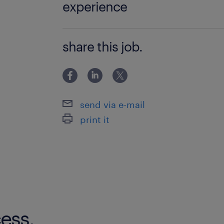
experience
CADの使用経験がある方
share this job.
send via e-mail
print it
ess.