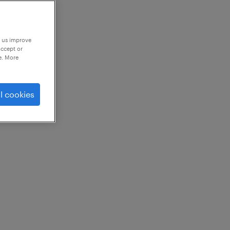
p us improve
accept or
e. More
l cookies