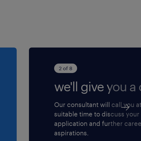
2 of 8
we'll give you a c
Our consultant will call you a
suitable time to discuss your
application and further care
aspirations.