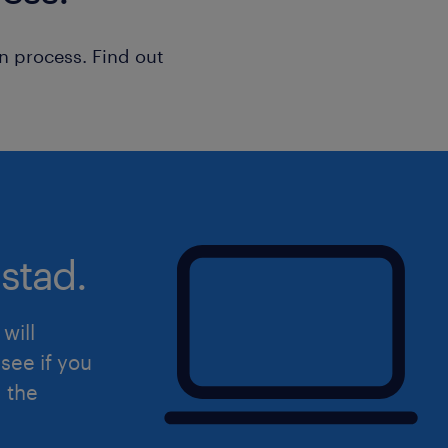
n process. Find out
stad.
will
see if you
d the