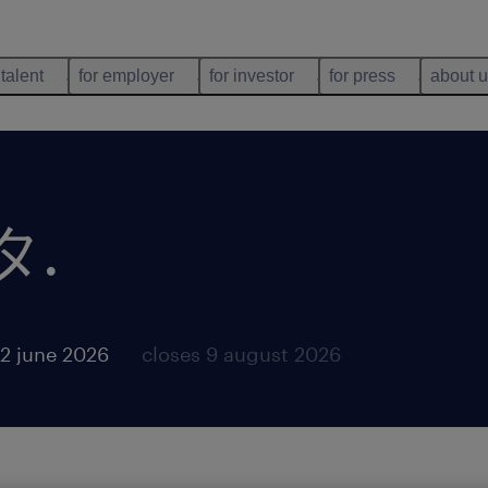
 talent
for employer
for investor
for press
about 
タ
.
2 june 2026
closes 9 august 2026