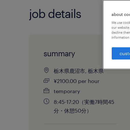
job details
about co
We use cooki
our website.
decline them
information 
summary
cust
栃木県鹿沼市, 栃木県
¥2100.00 per hour
temporary
8:45-17:20（実働7時間45
分・休憩50分）