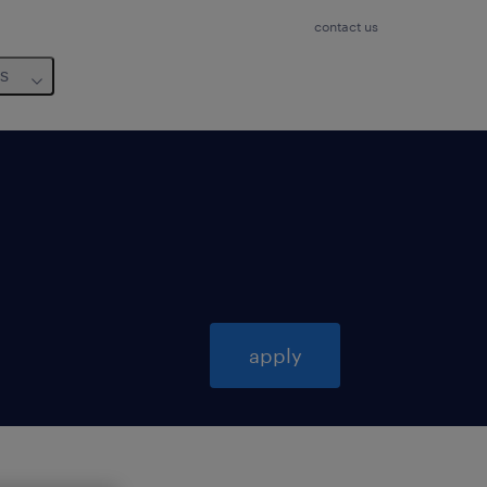
contact us
us
apply