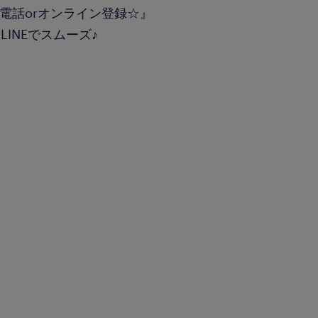
電話orオンライン登録☆』
INEでスムーズ♪
）