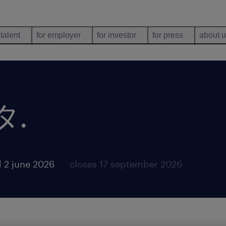
 talent
for employer
for investor
for press
about 
タ
.
 2 june 2026
closes 17 september 2026