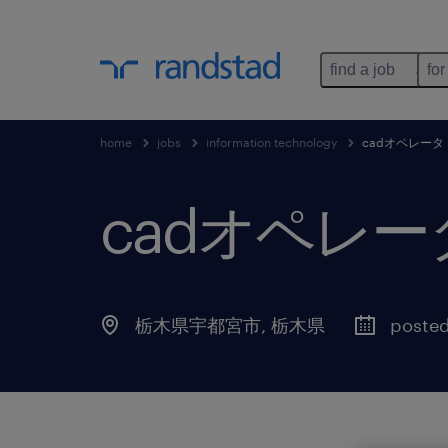
find a job
for
home
jobs
information technology
cadオペレータ
cadオペレー
栃木県宇都宮市
,
栃木県
posted