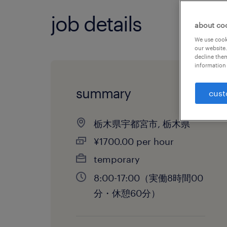
job details
about co
We use cooki
our website.
decline them
information 
summary
cust
栃木県宇都宮市, 栃木県
¥1700.00 per hour
temporary
8:00-17:00（実働8時間00
分・休憩60分）