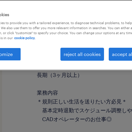
okies
es to provide you with a tailored experience, to diagnose technical problems, to hel
 We also use them to offer you more relevant information in searches. You can either 
, or click "customize" to specify your choice. You can change your options at any tim
is in our
cookie policy.
職種
CADオペレータ
omize
reject all cookies
accept al
勤務期間
長期（3ヶ月以上）
業務内容
＊規則正しい生活を送りたい方必見＊
基本定時退勤でスケジュール調整しや
CADオペレーターのお仕事◎