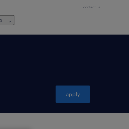
contact us
us
apply