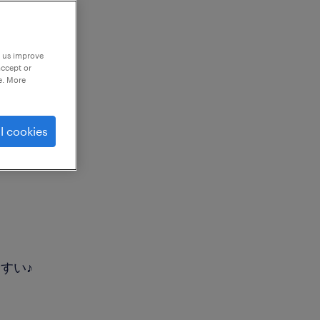
p us improve
accept or
e. More
l cookies
すい♪