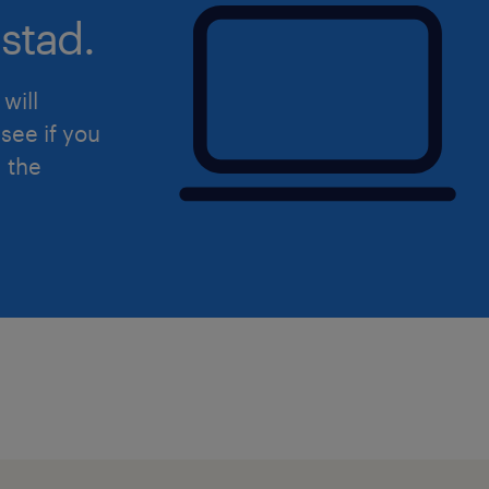
stad.
will
see if you
d the