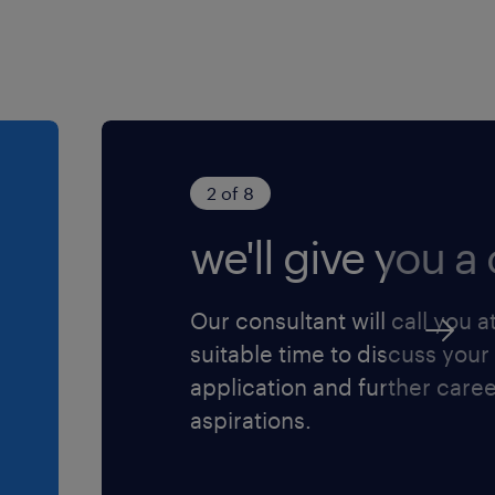
t bénéficier de réelles
tribuant à l'amélioration
ts.
2 of 8
we'll give you a c
Our consultant will call you a
suitable time to discuss your
application and further care
aspirations.