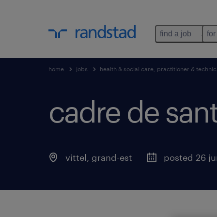
find a job
for
home
jobs
health & social care, practitioner & technic
cadre de sant
vittel
,
grand-est
posted 26 j