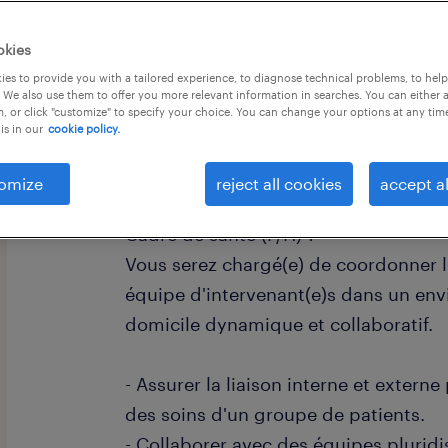
okies
es to provide you with a tailored experience, to diagnose technical problems, to hel
 We also use them to offer you more relevant information in searches. You can either 
, or click "customize" to specify your choice. You can change your options at any tim
is in our
cookie policy.
descriptif du poste
omize
reject all cookies
accept al
Prêt(e) à transformer l'avenir du soin
Cadre de santé (F/H) ?
Vous serez chargé(e) de coordonner le
équipe d'intervenant(e)s dans un en
domicile dynamique et collaboratif.
- Assurer la liaison interne et extern
des soins d'un groupe de patients.
- Collaborer avec des équipes pluridi