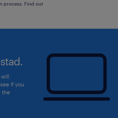
n process. Find out
pourrez relever des défis stimulants e
perspectives d'évolution, tout en con
de la qualité de soins pour les patien
stad.
will
see if you
d the