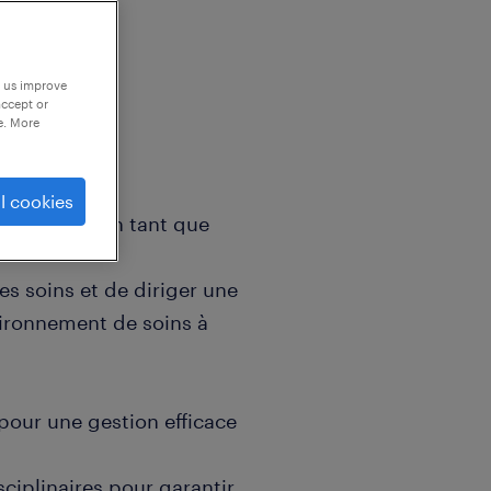
p us improve
accept or
e. More
l cookies
 à domicile en tant que
s soins et de diriger une
vironnement de soins à
e pour une gestion efficace
sciplinaires pour garantir