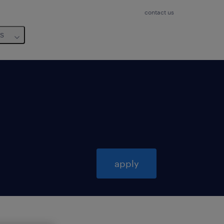
contact us
us
apply