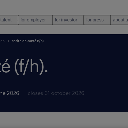
 talent
for employer
for investor
for press
about 
ian
cadre de santé (f/h)
é (f/h)
.
une 2026
closes 31 october 2026