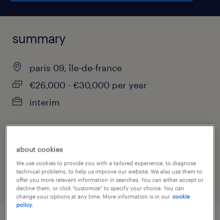
summary
paris 09, île-de-france
€26,000 - €30,000 per year
interim
job category
about cookies
financial services
We use cookies to provide you with a tailored experience, to diagnose
technical problems, to help us improve our website. We also use them to
offer you more relevant information in searches. You can either accept or
decline them, or click "customize" to specify your choice. You can
change your options at any time. More information is in our
cookie
policy.