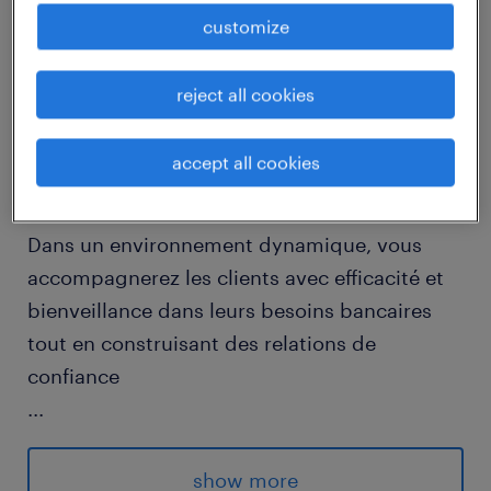
customize
job details
reject all cookies
descriptif du poste
accept all cookies
Comment le rôle de Chargé·e de clientèle de
banque (F/H) enrichira-t-il votre carrière?
Dans un environnement dynamique, vous
accompagnerez les clients avec efficacité et
bienveillance dans leurs besoins bancaires
tout en construisant des relations de
confiance
...
- Assurer l'accueil et l'assistance des clients,
promouvoir les outils digitaux et garantir un
show more